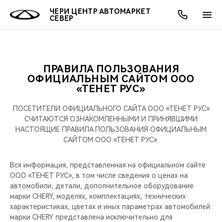
ЧЕРИ ЦЕНТР АВТОМАРКЕТ
СЕВЕР
ПРАВИЛА ПОЛЬЗОВАНИЯ
ОНЛАЙН СЕРВИСЫ
ПОКУПАТЕЛЯМ
ВЛАДЕЛЬЦАМ
О КОМПАНИИ
МИР CHERY
МОДЕЛИ
АКЦИИ
ОФИЦИАЛЬНЫМ САЙТОМ ООО
«ТЕНЕТ РУС»
ВЫБОР И ПОКУПКА
СЕРВИС
АКСЕССУАРЫ
ВЫГОДЫ И АКЦИИ
ВЫБОР И ПОКУПКА
О НАС
ВСЕ МОДЕЛИ
ПОСЕТИТЕЛИ ОФИЦИАЛЬНОГО САЙТА ООО «ТЕНЕТ РУС»
СЧИТАЮТСЯ ОЗНАКОМЛЕННЫМИ И ПРИНЯВШИМИ
КРЕДИТ И СТРАХОВАНИЕ
ЗАПЧАСТИ И АКСЕССУАРЫ
О БРЕНДЕ
КРЕДИТ
МЫ В СОЦСЕТЯХ
НАСТОЯЩИЕ ПРАВИЛА ПОЛЬЗОВАНИЯ ОФИЦИАЛЬНЫМ
КРОССОВЕРЫ
САЙТОМ ООО «ТЕНЕТ РУС».
ПОДДЕРЖКА
CHERY В СОЦСЕТЯХ
СЕДАНЫ
Вся информация, представленная на официальном сайте
CHERY CONNECT
ЛЮДИ CHERY
ООО «ТЕНЕТ РУС», в том числе сведения о ценах на
автомобили, детали, дополнительное оборудование
НОВИНКИ
марки CHERY, моделях, комплектациях, технических
БЛАГОТВОРИТЕЛЬНОСТЬ
характеристиках, цветах и иных параметрах автомобилей
марки CHERY представлена исключительно для