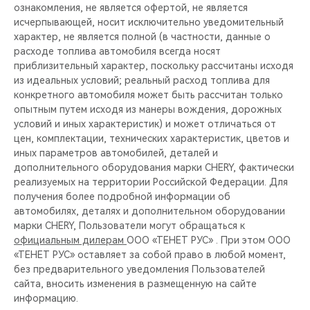
CHERY REMOTE
ознакомления, не является офертой, не является
исчерпывающей, носит исключительно уведомительный
характер, не является полной (в частности, данные о
CHERY И СПОРТ
расходе топлива автомобиля всегда носят
приблизительный характер, поскольку рассчитаны исходя
НАШИ МЕРОПРИЯТИЯ
из идеальных условий; реальный расход топлива для
конкретного автомобиля может быть рассчитан только
ВИДЕООБЗОРЫ
опытным путем исходя из манеры вождения, дорожных
условий и иных характеристик) и может отличаться от
цен, комплектации, технических характеристик, цветов и
CHERY ДЛЯ ДЕТЕЙ
иных параметров автомобилей, деталей и
дополнительного оборудования марки CHERY, фактически
реализуемых на территории Российской Федерации. Для
получения более подробной информации об
автомобилях, деталях и дополнительном оборудовании
марки CHERY, Пользователи могут обращаться к
официальным дилерам
ООО «ТЕНЕТ РУС» . При этом ООО
«ТЕНЕТ РУС» оставляет за собой право в любой момент,
без предварительного уведомления Пользователей
сайта, вносить изменения в размещенную на сайте
информацию.