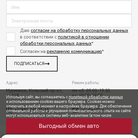
Даю
согласие на обработку персональных данных
в соответствии с
политикой в отношении
обработки персональных данных
*
Согласен на
рекламную коммуникацию
*
ПОДПИСАТЬСЯ
Адрес:
Режим работы:
Мурманск, Кольский пр-кт,
пн-сб: 09:00-19:30
д. 118
вс: 10:00-19:00
Используя сайт, вы соглашаетесь с
политикой обработки данных
и использованием cookies вашего браузера. Cookies можно
отключить в любой момент в настройках браузера. Для обеспечения
+7 (815) 265-28-12
info@am51.ru
оптимальной работы и улучшения пользовательского опыта на сайте
могут использоваться системы веб-аналитики (в том числе
СПЕЦПРЕДЛОЖЕНИЯ
Яндекс.Метрика). Продолжая использование сайта, Вы соглашаетесь
с применением указанных технологий и размещением cookie-
Выгодный обмен авто
файлов.
© 2026 Автомаркет
© 2026 ООО «ТЕНЕТ РУС»
ЗАПИСЬ НА ТЕСТ-ДРАЙВ