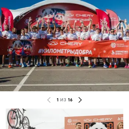
1
ИЗ
16