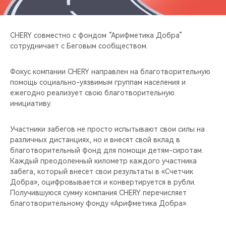
CHERY REMOTE
CHERY И СПОРТ
CHERY совместно с фондом “Арифметика Добра”
сотрудничает с Беговым сообществом.
НАШИ МЕРОПРИЯТИЯ
Фокус компании CHERY направлен на благотворительную
ВИДЕООБЗОРЫ
помощь социально-уязвимым группам населения и
ежегодно реализует свою благотворительную
инициативу.
CHERY ДЛЯ ДЕТЕЙ
Участники забегов не просто испытывают свои силы на
различных дистанциях, но и внесят свой вклад в
благотворительный фонд для помощи детям-сиротам.
Каждый преодоленный километр каждого участника
забега, который внесет свои результаты в «Счетчик
Добра», оцифровывается и конвертируется в рубли.
Получившуюся сумму компания CHERY перечисляет
благотворительному фонду «Арифметика Добра».