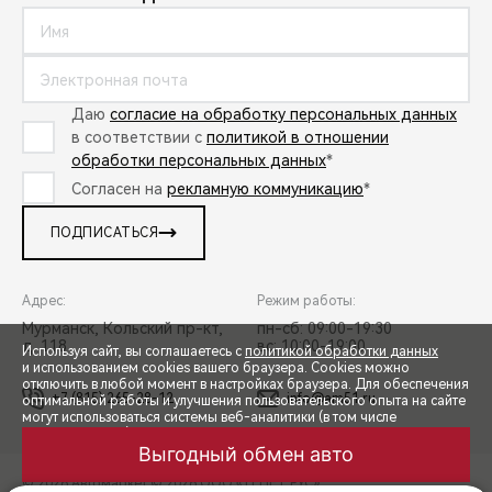
Даю
согласие на обработку персональных данных
в соответствии с
политикой в отношении
обработки персональных данных
*
Согласен на
рекламную коммуникацию
*
ПОДПИСАТЬСЯ
Адрес:
Режим работы:
Мурманск, Кольский пр-кт,
пн-сб: 09:00-19:30
д. 118
вс: 10:00-19:00
Используя сайт, вы соглашаетесь с
политикой обработки данных
и использованием cookies вашего браузера. Cookies можно
отключить в любой момент в настройках браузера. Для обеспечения
+7 (815) 265-28-12
info@am51.ru
оптимальной работы и улучшения пользовательского опыта на сайте
могут использоваться системы веб-аналитики (в том числе
СПЕЦПРЕДЛОЖЕНИЯ
Яндекс.Метрика). Продолжая использование сайта, Вы соглашаетесь
с применением указанных технологий и размещением cookie-
файлов.
© 2026 Автомаркет
© 2026 ООО «ТЕНЕТ РУС»
ЗАПИСЬ НА ТЕСТ-ДРАЙВ