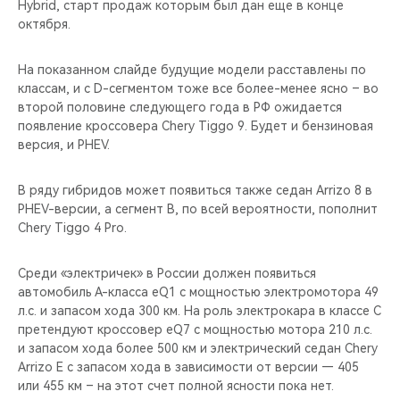
Hybrid, старт продаж которым был дан еще в конце
октября.
На показанном слайде будущие модели расставлены по
классам, и с D-сегментом тоже все более-менее ясно – во
второй половине следующего года в РФ ожидается
появление кроссовера Chery Tiggo 9. Будет и бензиновая
версия, и PHEV.
В ряду гибридов может появиться также седан Arrizo 8 в
PHEV-версии, а сегмент B, по всей вероятности, пополнит
Chery Tiggo 4 Pro.
Среди «электричек» в России должен появиться
автомобиль А-класса eQ1 с мощностью электромотора 49
л.с. и запасом хода 300 км. На роль электрокара в классе C
претендуют кроссовер eQ7 с мощностью мотора 210 л.с.
и запасом хода более 500 км и электрический седан Chery
Arrizo E с запасом хода в зависимости от версии — 405
или 455 км – на этот счет полной ясности пока нет.