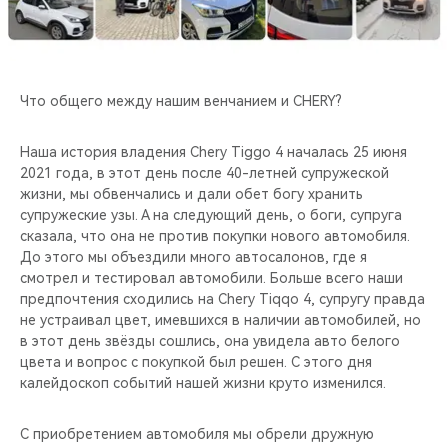
CHERY REMOTE
CHERY И СПОРТ
Что общего между нашим венчанием и CHERY?
НАШИ МЕРОПРИЯТИЯ
Наша история владения Chery Tiggo 4 началась 25 июня
ВИДЕООБЗОРЫ
2021 года, в этот день после 40-летней супружеской
жизни, мы обвенчались и дали обет богу хранить
CHERY ДЛЯ ДЕТЕЙ
супружеские узы. А на следующий день, о боги, супруга
сказала, что она не против покупки нового автомобиля.
До этого мы объездили много автосалонов, где я
смотрел и тестировал автомобили. Больше всего наши
предпочтения сходились на Chery Tiqqo 4, супругу правда
не устраивал цвет, имевшихся в наличии автомобилей, но
в этот день звёзды сошлись, она увидела авто белого
цвета и вопрос с покупкой был решен. С этого дня
калейдоскоп событий нашей жизни круто изменился.
С приобретением автомобиля мы обрели дружную