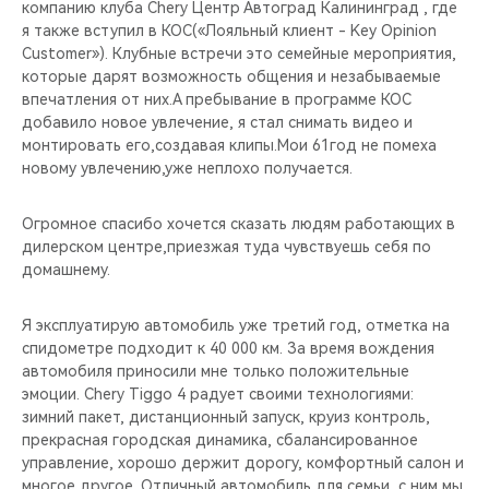
компанию клуба Chery Центр Автоград Калининград , где
я также вступил в КОС(«Лояльный клиент - Key Opinion
Customer»). Клубные встречи это семейные мероприятия,
которые дарят возможность общения и незабываемые
впечатления от них.А пребывание в программе КОС
добавило новое увлечение, я стал снимать видео и
монтировать его,создавая клипы.Мои 61год не помеха
новому увлечению,уже неплохо получается.
Огромное спасибо хочется сказать людям работающих в
дилерском центре,приезжая туда чувствуешь себя по
домашнему.
Я эксплуатирую автомобиль уже третий год, отметка на
спидометре подходит к 40 000 км. За время вождения
автомобиля приносили мне только положительные
эмоции. Chery Tiggo 4 радует своими технологиями:
зимний пакет, дистанционный запуск, круиз контроль,
прекрасная городская динамика, сбалансированное
управление, хорошо держит дорогу, комфортный салон и
многое другое. Отличный автомобиль для семьи, с ним мы