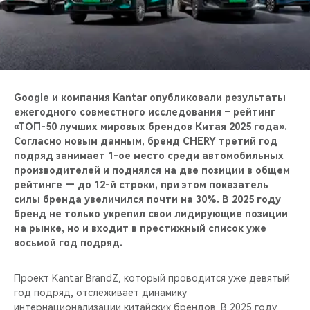
CHERY REMOTE
CHERY И СПОРТ
НАШИ МЕРОПРИЯТИЯ
Google и компания Kantar опубликовали результаты
ВИДЕООБЗОРЫ
ежегодного совместного исследования – рейтинг
«ТОП-50 лучших мировых брендов Китая 2025 года».
Согласно новым данным, бренд CHERY третий год
CHERY ДЛЯ ДЕТЕЙ
подряд занимает 1-ое место среди автомобильных
производителей и поднялся на две позиции в общем
рейтинге — до 12-й строки, при этом показатель
силы бренда увеличился почти на 30%. В 2025 году
бренд не только укрепил свои лидирующие позиции
на рынке, но и входит в престижный список уже
восьмой год подряд.
Проект Kantar BrandZ, который проводится уже девятый
год подряд, отслеживает динамику
интернационализации китайских брендов. В 2025 году