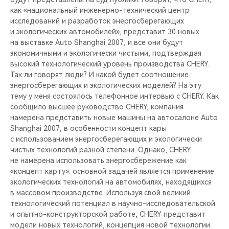
CHERY REMOTE
как «национальный инженерно-технический центр
исследований и разработок энергосберегающих
CHERY И СПОРТ
и экологических автомобилей», представит 30 новых
на выставке Auto Shanghai 2007, и все они будут
экономичными и экологически чистыми, подтверждая
НАШИ МЕРОПРИЯТИЯ
высокий технологический уровень производства CHERY.
Так ли говорят люди? И какой будет соотношение
ВИДЕООБЗОРЫ
энергосберегающих и экологических моделей? На эту
тему у меня состоялось телефонное интервью с CHERY. Как
CHERY ДЛЯ ДЕТЕЙ
сообщило высшее руководство CHERY, компания
намерена представить новые машины на автосалоне Auto
Shanghai 2007, в особенности концепт кары
с использованием энергосберегающих и экологически
чистых технологий разной степени. Однако, CHERY
не намерена использовать энергосбережение как
«концепт карту»: основной задачей является применение
экологических технологий на автомобилях, находящихся
в массовом производстве. Используя свой великий
технологический потенциал в научно-исследовательской
и опытно-конструкторской работе, CHERY представит
модели новых технологий, концепция новой технологии