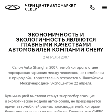
ЧЕРИ ЦЕНТР АВТОМАРКЕТ
СЕВЕР
ЭКОНОМИЧНОСТЬ И
ОНЛАЙН СЕРВИСЫ
ПОКУПАТЕЛЯМ
ВЛАДЕЛЬЦАМ
О КОМПАНИИ
МИР CHERY
МОДЕЛИ
АКЦИИ
ЭКОЛОГИЧНОСТЬ ЯВЛЯЮТСЯ
ГЛАВНЫМИ КАЧЕСТВАМИ
АВТОМОБИЛЕЙ КОМПАНИИ CHERY
ВЫБОР И ПОКУПКА
СЕРВИС
АКСЕССУАРЫ
ВЫГОДЫ И АКЦИИ
ВЫБОР И ПОКУПКА
О НАС
ВСЕ МОДЕЛИ
2 АПРЕЛЯ 2007
КРЕДИТ И СТРАХОВАНИЕ
ЗАПЧАСТИ И АКСЕССУАРЫ
О БРЕНДЕ
КРЕДИТ
МЫ В СОЦСЕТЯХ
КРОССОВЕРЫ
Салон Auto Shanghai 2007, темой которого станет
«прекрасная гармония между человеком, автомобилем
ПОДДЕРЖКА
CHERY В СОЦСЕТЯХ
и природой», торжественно откроется в Шанхайском
СЕДАНЫ
Международном Экспоцентре 22 апреля.
CHERY CONNECT
ЛЮДИ CHERY
НОВИНКИ
Кульминацией выставки станут энергосберегающие
БЛАГОТВОРИТЕЛЬНОСТЬ
и экологические модели автомобили, не прекращается
прием автомобилей разных производителей, которые
будут представлены на суд публики. Говорят, что CHERY,