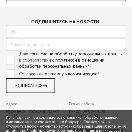
ПОДПИШИТЕСЬ НА НОВОСТИ:
Даю
согласие на обработку персональных данных
в соответствии с
политикой в отношении
обработки персональных данных
*
Согласен на
рекламную коммуникацию
*
ПОДПИСАТЬСЯ
Адрес:
Режим работы:
Мурманск, Кольский пр-кт,
пн-сб: 09:00-19:30
д. 118
вс: 10:00-19:00
Используя сайт, вы соглашаетесь с
политикой обработки данных
и использованием cookies вашего браузера. Cookies можно
отключить в любой момент в настройках браузера. Для обеспечения
+7 (815) 265-28-12
info@am51.ru
оптимальной работы и улучшения пользовательского опыта на сайте
Закрыть