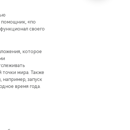
тью
 помощник, «по
ь функционал своего
иложения, которое
ми
тслеживать
 точки мира. Также
 например, запуск
одное время года.