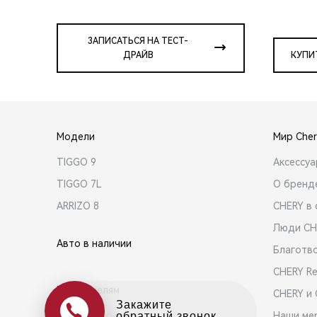
ЗАПИСАТЬСЯ НА ТЕСТ-
ДРАЙВ
КУПИ
Модели
Мир Cher
TIGGO 9
Аксессу
TIGGO 7L
О бренд
ARRIZO 8
CHERY в 
Люди CH
Авто в наличии
Благотв
CHERY R
Покупателям
CHERY и
Оцените свой авто
Выбор и покупка
Наши ме
в обмен на новый