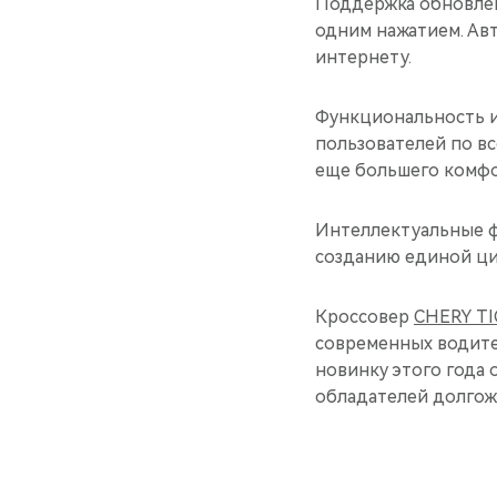
Поддержка обновлен
одним нажатием. Ав
интернету.
Функциональность и
пользователей по в
еще большего комфо
Интеллектуальные ф
созданию единой ци
Кроссовер
CHERY TI
современных водител
новинку этого года 
обладателей долгож