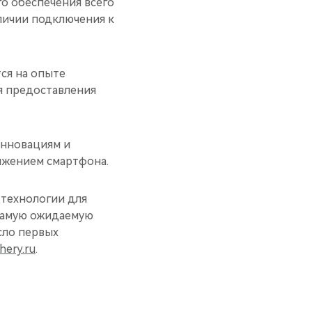
о обеспечения всего
личии подключения к
ся на опыте
я предоставления
инновациям и
лжением смартфона.
 технологии для
 самую ожидаемую
исло первых
hery.ru
.