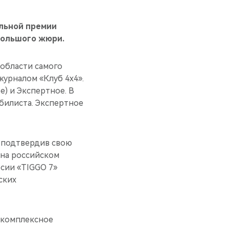
льной премии
Большого жюри.
 области самого
журналом «Клуб 4х4».
) и Экспертное. В
билиста. Экспертное
 подтвердив свою
 на российском
рсии «TIGGO 7»
ских
 комплексное