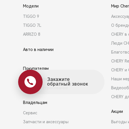
Модели
Мир Cher
TIGGO 9
Аксессу
TIGGO 7L
О бренд
ARRIZO 8
CHERY в 
Люди CH
Авто в наличии
Благотв
CHERY R
Покупателям
CHERY и
Выбор и покупка
Наши ме
Оцените свой авто
в обмен на новый
Кредит и страхование
Видеооб
CHERY д
Владельцам
Акции
Сервис
Запчасти и аксессуары
Выгоды 