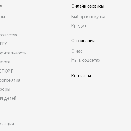
y
Онлайн сервисы
ары
Выбор и покупка
е
Кредит
соцсетях
О компании
ERY
О нас
орительность
Мы в соцсетях
emote
 СПОРТ
Контакты
роприятия
зоры
ля детей
и акции