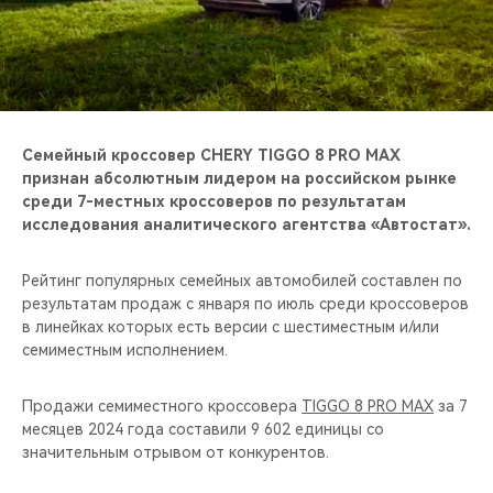
CHERY REMOTE
CHERY И СПОРТ
НАШИ МЕРОПРИЯТИЯ
Семейный кроссовер CHERY TIGGO 8 PRO MAX
ВИДЕООБЗОРЫ
признан абсолютным лидером на российском рынке
среди 7-местных кроссоверов по результатам
исследования аналитического агентства «Автостат».
CHERY ДЛЯ ДЕТЕЙ
Рейтинг популярных семейных автомобилей составлен по
результатам продаж с января по июль среди кроссоверов
в линейках которых есть версии с шестиместным и/или
семиместным исполнением.
Продажи семиместного кроссовера
TIGGO 8 PRO MAX
за 7
месяцев 2024 года составили 9 602 единицы со
значительным отрывом от конкурентов.