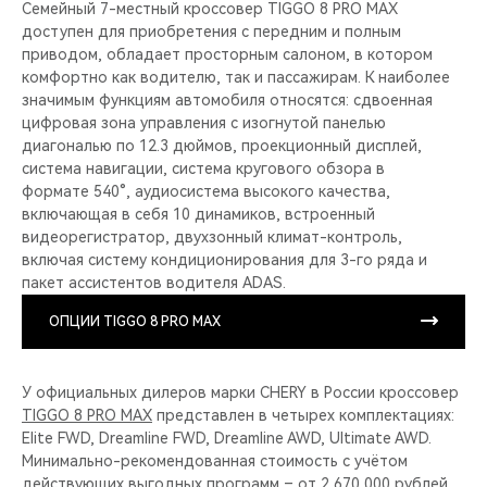
Семейный 7-местный кроссовер TIGGO 8 PRO MAX
доступен для приобретения с передним и полным
приводом, обладает просторным салоном, в котором
комфортно как водителю, так и пассажирам. К наиболее
значимым функциям автомобиля относятся: сдвоенная
цифровая зона управления с изогнутой панелью
диагональю по 12.3 дюймов, проекционный дисплей,
система навигации, система кругового обзора в
формате 540°, аудиосистема высокого качества,
включающая в себя 10 динамиков, встроенный
видеорегистратор, двухзонный климат-контроль,
включая систему кондиционирования для 3-го ряда и
пакет ассистентов водителя ADAS.
ОПЦИИ TIGGO 8 PRO MAX
У официальных дилеров марки CHERY в России кроссовер
TIGGO 8 PRO MAX
представлен в четырех комплектациях:
Elite FWD, Dreamline FWD, Dreamline AWD, Ultimate AWD.
Минимально-рекомендованная стоимость с учётом
действующих выгодных программ – от 2 670 000 рублей.