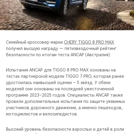
CHERY REMOTE
CHERY И СПОРТ
НАШИ МЕРОПРИЯТИЯ
Семейный кроссовер марки
CHERY TIGGO 8 PRO MAX
ВИДЕООБЗОРЫ
получил высшую награду — пятизвездочный рейтинг
безопасности по итогам теста ANCAP (Австралия).
CHERY ДЛЯ ДЕТЕЙ
Испытания ANCAP для TIGGO 8 PRO MAX основаны на
тестах партнерской модели TIGGO 7 PRO, которая ранее
удостоилась наивысшей оценки – 5 звёзд. У обеих
моделей они основаны на последней ужесточенной
программе 2023–2025 годов. Специалисты ANCAP также
провели дополнительные испытания по защите уязвимых
участников дорожного движения, а именно пешеходов,
мотоциклистов и велосипедистов.
Высокий уровень безопасности взрослых и детей в роли