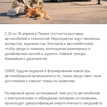
CHERY REMOTE
CHERY И СПОРТ
НАШИ МЕРОПРИЯТИЯ
С 25 по 30 апреля в Пекине состоится выставка
ВИДЕООБЗОРЫ
автомобилей и технологий. Мероприятие ждут миллионы
экспертов, журналистов, блогеров и автолюбителей,
чтобы увидеть новинки, воплощения инженерных и
CHERY ДЛЯ ДЕТЕЙ
дизайнерских мыслей и оценить главные тренды
ближайшего десятилетия.
CHERY, будучи лидером в формировании новой эры
автомобильной промышленности, также представит свои
достижения и озвучит планы по развитию.
На мировой арене интенсивный темп роста автомобилей
с электрическими и гибридными силовыми установками,
происходит диверсификация энергетического ландшафта