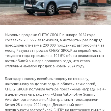
CHERY REMOTE
CHERY И СПОРТ
НАШИ МЕРОПРИЯТИЯ
Мировые продажи CHERY GROUP в январе 2024 года
ВИДЕООБЗОРЫ
составили 200 992 автомобиля, в четвертый раз подряд
преодолев отметку в 200 000 проданных автомобилей за
месяц. Результат продаж CHERY GROUP за первый месяц
CHERY ДЛЯ ДЕТЕЙ
текущего года превысил на 107.5% объем реализованных
автомобилей в январе прошлого года, что стало
отличным началом продаж в новом 2024 году.
Благодаря своему всеобъемлющему потенциалу,
накопленному за долгие годы в области технологий,
CHERY GROUP получила четыре престижные награды на 4-
й церемонии награждения «China Automotive Summit
Awards», организованной Центральным телевидением
Китая 28 января 2024 года. Динамичный рост
популярности автомобилей CHERY на внутреннем рынке и