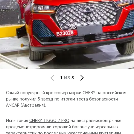
CHERY REMOTE
CHERY И СПОРТ
НАШИ МЕРОПРИЯТИЯ
ВИДЕООБЗОРЫ
CHERY ДЛЯ ДЕТЕЙ
1
ИЗ
3
Cамый популярный кроссовер марки CHERY на российском
рынке получил 5 звезд по итогам теста безопасности
ANCAP (Австралия).
Испытания
CHERY TIGGO 7 PRO
на австралийском рынке
продемонстрировали хороший баланс универсальных
характеристик по последним ужесточенным критериям