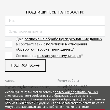
ПОДПИШИТЕСЬ НА НОВОСТИ:
Даю
согласие на обработку персональных данных
в соответствии с
политикой в отношении
обработки персональных данных
*
Согласен на
рекламную коммуникацию
*
ПОДПИСАТЬСЯ
Адрес:
Режим работы:
Мурманск, Кольский пр-кт,
пн-сб: 09:00-19:30
д. 118
вс: 10:00-19:00
Используя сайт, вы соглашаетесь с
политикой обработки данных
и использованием cookies вашего браузера. Cookies можно
отключить в любой момент в настройках браузера. Для обеспечения
+7 (815) 265-28-12
info@am51.ru
оптимальной работы и улучшения пользовательского опыта на сайте
могут использоваться системы веб-аналитики (в том числе
СПЕЦПРЕДЛОЖЕНИЯ