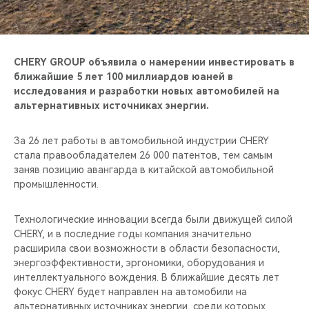
CHERY REMOTE
CHERY И СПОРТ
CHERY GROUP объявила о намерении инвестировать в
НАШИ МЕРОПРИЯТИЯ
ближайшие 5 лет 100 миллиардов юаней в
исследования и разработки новых автомобилей на
альтернативных источниках энергии.
ВИДЕООБЗОРЫ
За 26 лет работы в автомобильной индустрии CHERY
CHERY ДЛЯ ДЕТЕЙ
стала правообладателем 26 000 патентов, тем самым
заняв позицию авангарда в китайской автомобильной
промышленности.
Технологические инновации всегда были движущей силой
CHERY, и в последние годы компания значительно
расширила свои возможности в области безопасности,
энергоэффективности, эргономики, оборудования и
интеллектуального вождения. В ближайшие десять лет
фокус CHERY будет направлен на автомобили на
альтернативных источниках энергии, среди которых