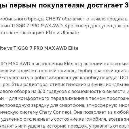
ды первым покупателям достигает 3
обильного бренда CHERY объявляет о начале продаж в
сии TIGGO 7 PRO MAX AWD. Кроссовер доступен для пр
 в комплектациях Elite и Ultimate.
ite vs TIGGO 7 PRO MAX AWD Elite
RO MAX AWD в исполнении Elite в сравнении с аналоги
ерсии получает: полный привод, турбированный двига
 7-ступенчатую роботизированную коробку передач DCT (1
 решётки радиатора, стилистические и функциональны
гового обзора на 360 градусов с возможностью вывести
ран – для комфортного передвижения в тесном простран
беспроводную зарядку для смартфона, атмосферную мн
ическую систему Chery Connect. Она позволяет из любой
, удаленно отслеживать состояние автомобиля, всегда зн
хранять или удалять историю поездок, управлять откры