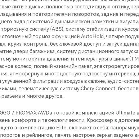
ые литые диски, полностью светодиодную оптику, зер
ладывания и повторителями поворотов, задние и пере
днего вида c системой динамической разметки и визуали
тормозную систему (ABS), систему стабилизации курсо
й стояночный тормоз с функцией AutoHold, четыре поду
дя, круиз-контроль, бесключевой доступ и запуск двига
ытие двери багажника, систему дистанционного запуска
стему мониторинга давления и температуры в шинах (TM
асное колесо, полный «зимний» пакет, электрорегулиро
нья, атмосферную многоцветную подсветку интерьера, 
 улучшенной фильтрации воздуха в салоне, aудио-систе
иками, телематическую систему Chery Connect, беспров
разъема и многое другое.
GGO 7 PROMAX AWDв топовой комплектацией Ultimate в
вень комфорта и технологичности. Кроссовер в дополн
щего в комплектацию Elite, включает в себя: панорамну
порогов и рейлингов, память настроек зеркал заднего 