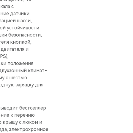
кала с
дние датчики
зацией шасси,
вой устойчивости
шки безопасности,
теля кнопкой,
 двигателя и
PS),
вки положения
двухзонный климат-
му c шестью
одную зарядку для
ыводит бестселлер
ение к перечню
ю крышу с люком и
вида, электрохромное