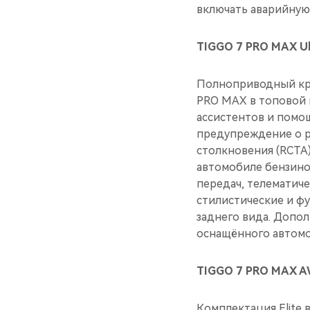
включать аварийную
TIGGO 7 PRO MAX Ul
Полноприводный кро
PRO MAX в топовой 
ассистентов и помощ
предупреждение о р
столкновения (RCTA
автомобиле бензино
передач, телематиче
стилистические и фу
заднего вида. Допо
оснащённого автомо
TIGGO 7 PRO MAX AW
Комплектация Elite 