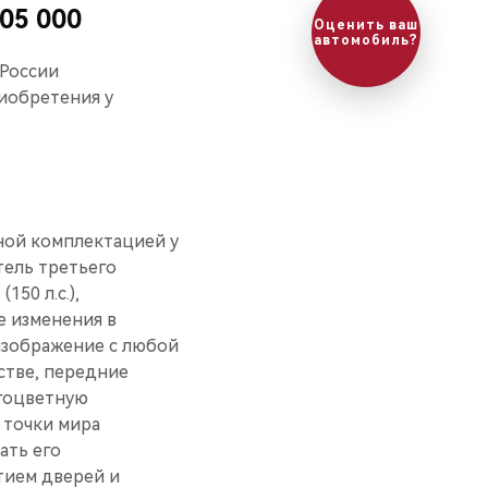
05 000
 России
иобретения у
чной комплектацией у
тель третьего
50 л.с.),
е изменения в
 изображение с любой
стве, передние
огоцветную
 точки мира
ать его
тием дверей и