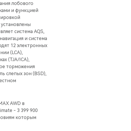
вания лобового
вками и функцией
лировкой
а установлены
вляет система AQS,
навигация и система
одят 12 электронных
ии (LCA),
ах (TJA/ICA),
ное торможения
ь слепых зон (BSD),
рестном
 MAX AWD в
mate - 3 399 900
ловиям которым