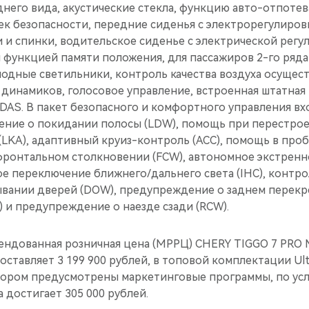
днего вида, акустические стекла, функцию авто-отпоте
шек безопасности, передние сиденья с электрорегулиро
 и спинки, водительское сиденье с электрической регу
и функцией памяти положения, для пассажиров 2-го ряд
одные светильники, контроль качества воздуха осущест
динамиков, голосовое управление, встроенная штатная 
AS. В пакет безопасного и комфортного управления вх
ение о покидании полосы (LDW), помощь при перестроен
(LKA), адаптивный круиз-контроль (ACC), помощь в пробк
ронтальном столкновении (FCW), автономное экстрен
ое переключение ближнего/дальнего света (IHC), контрол
ывании дверей (DOW), предупреждение о заднем перек
 и предупреждение о наезде сзади (RCW).
ндованная розничная цена (МРРЦ) CHERY TIGGO 7 PRO
оставляет 3 199 900 рублей, в топовой комплектации Ulti
ором предусмотрены маркетинговые программы, по ус
 достигает 305 000 рублей.