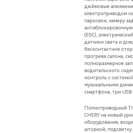
дюймовые алюминиев
электроприводом ск
парковки, камеру за
антиблокировочную 
(ESС), электрически
датчики света и дож
бесконтактное откр
прогрева салона, си
полноразмерное зап
водительского сиде
контроль с системой
музыкальными динам
смартфона, три USB-
Полноприводный TI
CHERY на новый уро
оборудования, входя
шторкой, подсветку 