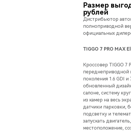
Размер выго
рублей
Дистрибьютор автом
полноприводной вер
официальных дилеров
TIGGO 7 PRO MAX El
Кроссовер TIGGO 7 P
переднеприводной в
поколения 1.6 GDI и
обновленный дизайн
салоне, систему кру
из камер на весь эк
датчики парковки, 
подсветку и телемат
запускать двигатель
местоположение, со