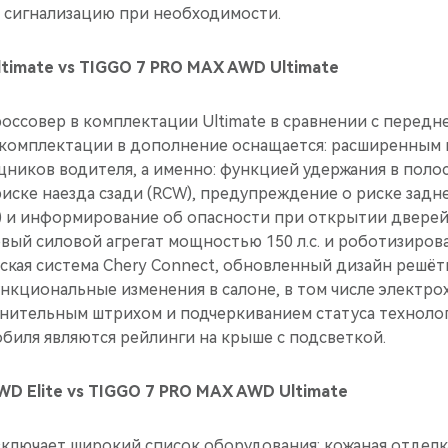
 сигнализацию при необходимости.
timate vs TIGGO 7 PRO MAX AWD Ultimate
ссовер в комплектации Ultimate в сравнении с перед
комплектации в дополнение оснащается: расширенным 
ников водителя, а именно: функцией удержания в полос
иске наезда сзади (RCW), предупреждение о риске задн
) и информирование об опасности при открытии дверей 
вый силовой агрегат мощностью 150 л.c. и роботизиров
ская система Chery Connect, обновленный дизайн решёт
нкциональные изменения в салоне, в том числе электро
лнительным штрихом и подчеркиванием статуса техноло
биля являются рейлинги на крыше с подсветкой.
D Elite vs TIGGO 7 PRO MAX AWD Ultimate
включает широкий список оборудования: кожаная отделк