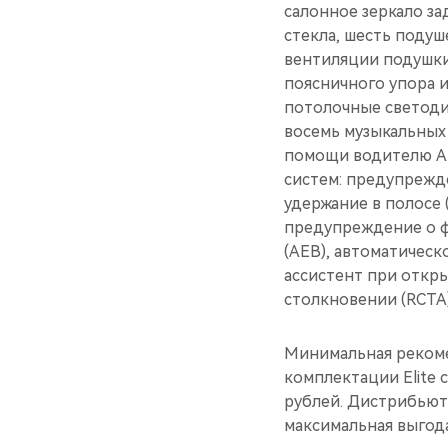
салонное зеркало за
стекла, шесть поду
вентиляции подушки
поясничного упора 
потолочные светоди
восемь музыкальных 
помощи водителю AD
систем: предупрежд
удержание в полосе 
предупреждение о ф
(AEB), автоматическ
ассистент при откр
столкновении (RCTA)
Минимальная рекоме
комплектации Elite с
рублей. Дистрибьют
максимальная выгода