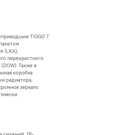
неприводным TIGGO 7
пакетом
е (LKA),
его перекрестного
(DOW). Также в
анная коробка
ки радиатора,
хромное зеркало
гически
а сидений, 18-