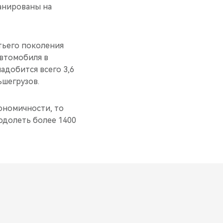
ланированы на
тьего поколения
автомобиля в
надобится всего 3,6
ьшегрузов.
ономичности, то
еодолеть более 1400