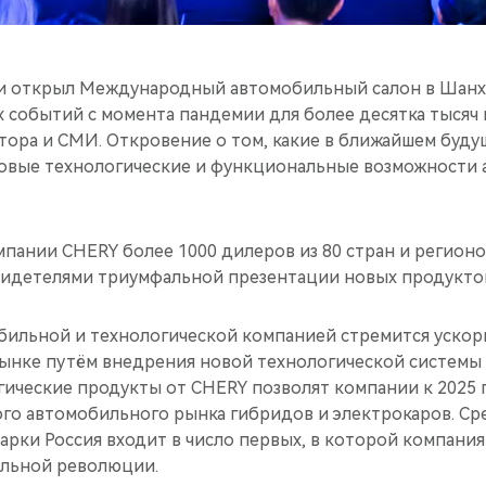
ри открыл Международный автомобильный салон в Шанха
 событий с момента пандемии для более десятка тысяч 
тора и СМИ. Откровение о том, какие в ближайшем буд
новые технологические и функциональные возможности
пании CHERY более 1000 дилеров из 80 стран и регион
свидетелями триумфальной презентации новых продукто
бильной и технологической компанией стремится уско
ынке путём внедрения новой технологической системы
ические продукты от CHERY позволят компании к 2025 г
ого автомобильного рынка гибридов и электрокаров. С
арки Россия входит в число первых, в которой компания
ильной революции.