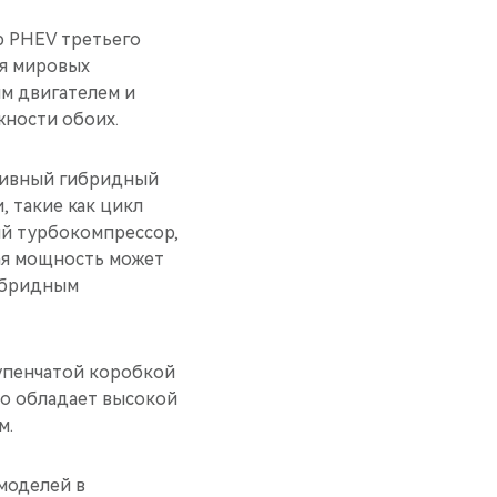
ю PHEV третьего
ля мировых
м двигателем и
ности обоих.
тивный гибридный
 такие как цикл
ый турбокомпрессор,
ая мощность может
ибридным
тупенчатой коробкой
ко обладает высокой
м.
моделей в