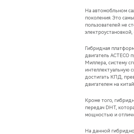
На автомобльном са
поколения. Это сам
пользователей не с
электроустановкой,
Гибридная платформ
двигатель ACTECO п
Миллера, систему с
интеллектуальную с
достигать КПД, пре
двигателем на кита
Кроме того, гибрид
передач DHT, котора
мощностью и отличн
На данной гибридно