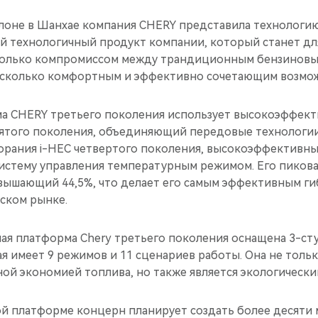
лоне в Шанхае компания CHERY представила технологи
ый технологичный продукт компании, который станет д
только компромиссом между трандиционным бензиновы
 сколько комфортным и эффективно сочетающим возмож
а CHERY третьего поколения использует высокоэффек
ятого поколения, объединяющий передовые технологии,
горания i-HEC четвертого поколения, высокоэффективн
истему управления температурным режимом. Его пиков
вышающий 44,5%, что делает его самым эффективным г
йском рынке.
ная платформа Chery третьего поколения оснащена 3-с
я имеет 9 режимов и 11 сценариев работы. Она не толь
ой экономией топлива, но также является экологически
й платформе концерн планирует создать более десяти 