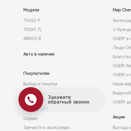
Модели
Мир Cher
TIGGO 9
Аксессу
TIGGO 7L
О бренд
ARRIZO 8
CHERY в 
Люди CH
Авто в наличии
Благотв
CHERY R
Покупателям
CHERY и
Выбор и покупка
Наши ме
Кредит и страхование
Видеооб
Оцените свой авто
в обмен на новый
CHERY д
Владельцам
Акции
Сервис
Запчасти и аксессуары
Выгоды 