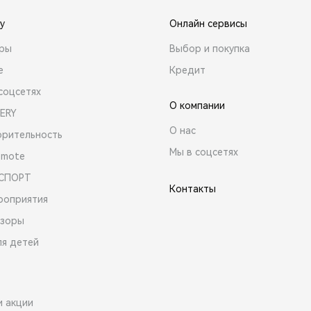
y
Онлайн сервисы
ары
Выбор и покупка
е
Кредит
соцсетях
О компании
ERY
О нас
орительность
Мы в соцсетях
emote
 СПОРТ
Контакты
роприятия
зоры
ля детей
и акции