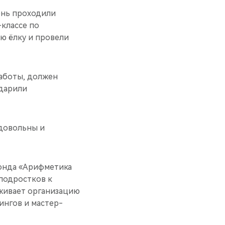
ень проходили
-классе по
ю ёлку и провели
аботы, должен
одарили
 довольны и
фонда «Арифметика
подростков к
рживает организацию
нгов и мастер-