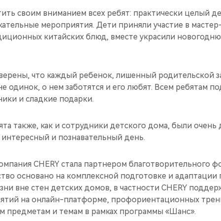
тить своим вниманием всех ребят: практически целый д
ательные мероприятия. Дети приняли участие в мастер
иционных китайских блюд, вместе украсили новогодню
верены, что каждый ребенок, лишенный родительской з
 не одинок, о нем заботятся и его любят. Всем ребятам п
ики и сладкие подарки.
ята также, как и сотрудники детского дома, были очень
й интересный и познавательный день.
компания CHERY стала партнером благотворительного 
ство основано на комплексной подготовке и адаптации 
зни вне стен детских домов, в частности CHERY подде
ятий на онлайн-платформе, профориентационных трени
м предметам и темам в рамках программы «Шанс».