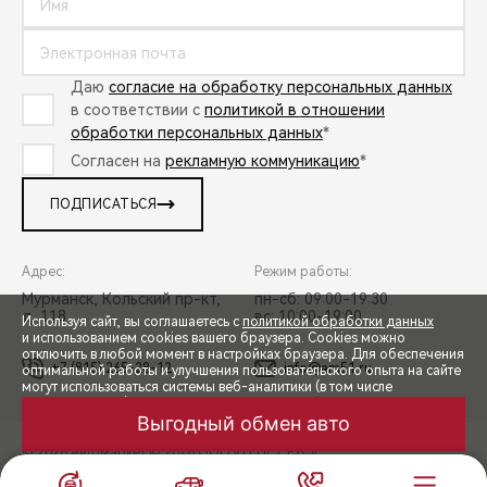
Даю
согласие на обработку персональных данных
в соответствии с
политикой в отношении
обработки персональных данных
*
Согласен на
рекламную коммуникацию
*
ПОДПИСАТЬСЯ
Адрес:
Режим работы:
Мурманск, Кольский пр-кт,
пн-сб: 09:00-19:30
д. 118
вс: 10:00-19:00
Используя сайт, вы соглашаетесь с
политикой обработки данных
и использованием cookies вашего браузера. Cookies можно
отключить в любой момент в настройках браузера. Для обеспечения
+7 (815) 265-28-12
info@am51.ru
оптимальной работы и улучшения пользовательского опыта на сайте
могут использоваться системы веб-аналитики (в том числе
СПЕЦПРЕДЛОЖЕНИЯ
Яндекс.Метрика). Продолжая использование сайта, Вы соглашаетесь
с применением указанных технологий и размещением cookie-
Выгодный обмен авто
файлов.
© 2026 Автомаркет
© 2026 ООО «ТЕНЕТ РУС»
ЗАПИСЬ НА ТЕСТ-ДРАЙВ
ПРАВОВАЯ ИНФОРМАЦИЯ
КОНТАКТЫ
КЛИЕНТСКАЯ ПОДДЕРЖКА