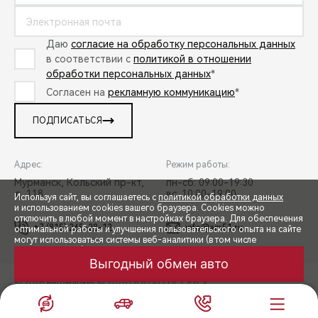
Даю
согласие на обработку персональных данных
в соответствии с
политикой в отношении
обработки персональных данных
*
Согласен на
рекламную коммуникацию
*
ПОДПИСАТЬСЯ
Адрес:
Режим работы:
Мурманск, Кольский пр-кт,
пн-сб: 09:00-19:30
д. 118
вс: 10:00-19:00
Используя сайт, вы соглашаетесь с
политикой обработки данных
и использованием cookies вашего браузера. Cookies можно
отключить в любой момент в настройках браузера. Для обеспечения
+7 (815) 265-28-12
info@am51.ru
оптимальной работы и улучшения пользовательского опыта на сайте
могут использоваться системы веб-аналитики (в том числе
СПЕЦПРЕДЛОЖЕНИЯ
Яндекс.Метрика). Продолжая использование сайта, Вы соглашаетесь
с применением указанных технологий и размещением cookie-
Выгодный обмен авто
файлов.
© 2026 Автомаркет
© 2026 ООО «ТЕНЕТ РУС»
ЗАПИСЬ НА ТЕСТ-ДРАЙВ
ПРАВОВАЯ ИНФОРМАЦИЯ
КОНТАКТЫ
КЛИЕНТСКАЯ ПОДДЕРЖКА
ПРИНЯТЬ
Сделано в ПЕРКС
РАСЧЕТ КРЕДИТА