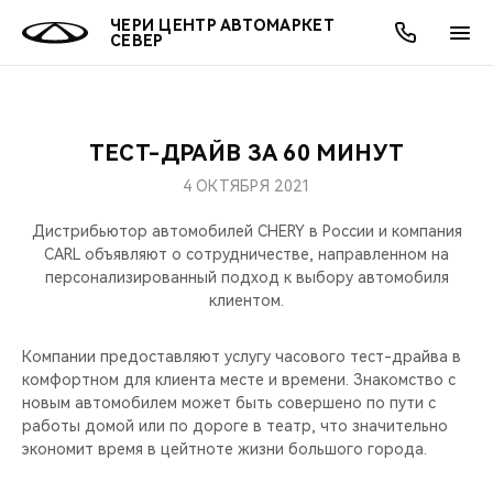
ЧЕРИ ЦЕНТР АВТОМАРКЕТ
СЕВЕР
ТЕСТ-ДРАЙВ ЗА 60 МИНУТ
ОНЛАЙН СЕРВИСЫ
ПОКУПАТЕЛЯМ
ВЛАДЕЛЬЦАМ
О КОМПАНИИ
МИР CHERY
МОДЕЛИ
АКЦИИ
4 ОКТЯБРЯ 2021
ВЫБОР И ПОКУПКА
СЕРВИС
АКСЕССУАРЫ
ВЫГОДЫ И АКЦИИ
ВЫБОР И ПОКУПКА
О НАС
ВСЕ МОДЕЛИ
Дистрибьютор автомобилей CHERY в России и компания
CARL объявляют о сотрудничестве, направленном на
КРЕДИТ И СТРАХОВАНИЕ
ЗАПЧАСТИ И АКСЕССУАРЫ
О БРЕНДЕ
КРЕДИТ
МЫ В СОЦСЕТЯХ
персонализированный подход к выбору автомобиля
КРОССОВЕРЫ
клиентом.
ПОДДЕРЖКА
CHERY В СОЦСЕТЯХ
СЕДАНЫ
Компании предоставляют услугу часового тест-драйва в
комфортном для клиента месте и времени. Знакомство с
CHERY CONNECT
ЛЮДИ CHERY
новым автомобилем может быть совершено по пути с
НОВИНКИ
работы домой или по дороге в театр, что значительно
БЛАГОТВОРИТЕЛЬНОСТЬ
экономит время в цейтноте жизни большого города.