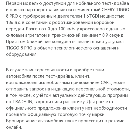
CHERY REMOTE
Первой моделью доступной для мобильного тест-драйва
в рамках партнёрства является семиместный CHERY TIGGO
8 PRO с турбированным двигателем 1.6TGDI мощностью
CHERY И СПОРТ
186 л.с. в сочетании с роботизированной коробкой
передач. Разгон от 0 до 100 км/ч у кроссовера c данным
НАШИ МЕРОПРИЯТИЯ
силовым агрегатом и трансмиссией занимает 8.9 секунд.
При этом ближайшие конкуренты значительно уступают
ВИДЕООБЗОРЫ
TIGGO 8 PRO в объеме технологического оснащения и
оборудования.
CHERY ДЛЯ ДЕТЕЙ
В случае заинтересованности в приобретении
автомобиля после тест-драйва, клиент,
воспользовавшись мобильным приложением CARL, может
отправить запрос на индикацию персональной стоимости,
в том числе, с учётом актуальных действующих программ
по TRADE-IN, в кредит или рассрочку. Для расчета
официального предложения клиенту нет необходимости
посещать официальную торговую точку марки.
Бронирование автомобиля также происходит в режиме
онлайн.