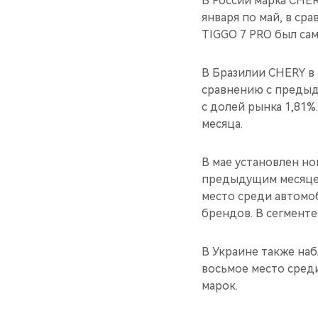
В России марка CHER
января по май, в ср
TIGGO 7 PRO был са
В Бразилии CHERY в 
сравнению с предыд
с долей рынка 1,81%
месяца.
В мае установлен н
предыдущим месяцем 
место среди автомо
брендов. В сегменте
В Украине также наб
восьмое место сред
марок.