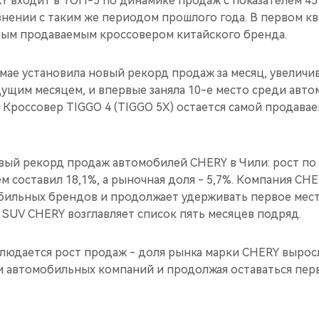
Y входит в ТОП-5 по динамике продаж с показателем 45
авнении с таким же периодом прошлого года. В первом к
мым продаваемым кроссовером китайского бренда.
мае установила новый рекорд продаж за месяц, увеличив
ущим месяцем, и впервые заняла 10-е место среди авт
. Кроссовер TIGGO 4 (TIGGO 5X) остается самой продав
овый рекорд продаж автомобилей CHERY в Чили: рост по
составил 18,1%, а рыночная доля - 5,7%. Компания CHE
бильных брендов и продолжает удерживать первое мест
 SUV CHERY возглавляет список пять месяцев подряд.
людается рост продаж - доля рынка марки CHERY выросл
и автомобильных компаний и продолжая оставаться пер