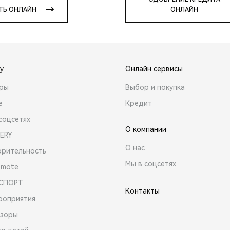
ТЬ ОНЛАЙН
ОНЛАЙН
y
Онлайн сервисы
ары
Выбор и покупка
е
Кредит
соцсетях
О компании
ERY
О нас
орительность
Мы в соцсетях
emote
 СПОРТ
Контакты
роприятия
зоры