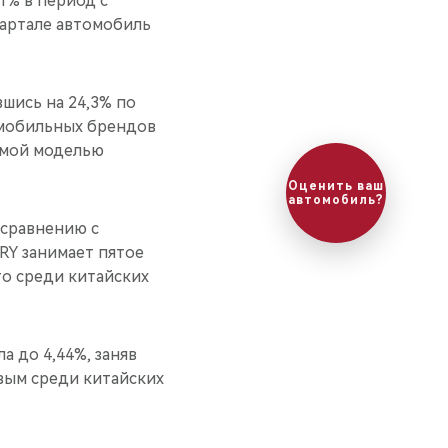
1% в период с
вартале автомобиль
шись на 24,3% по
омобильных брендов
аемой моделью
 сравнению с
RY занимает пятое
о среди китайских
а до 4,44%, заняв
вым среди китайских