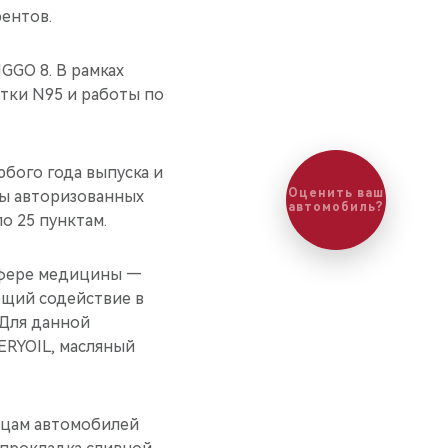
ентов.
GGO 8. В рамках
стки N95 и работы по
бого года выпуска и
Оценить ваш
ты авторизованных
автомобиль?
о 25 пунктам.
сфере медицины —
ющий содействие в
 Для данной
RYOIL, масляный
льцам автомобилей