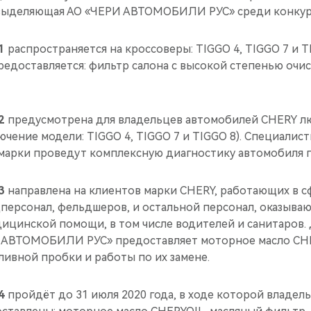
 выделяющая АО «ЧЕРИ АВТОМОБИЛИ РУС» среди конкур
1
распространяется на кроссоверы: TIGGO 4, TIGGO 7 и TI
едоставляется: фильтр салона с высокой степенью очи
2
предусмотрена для владельцев автомобилей CHERY лю
чение модели: TIGGO 4, TIGGO 7 и TIGGO 8). Специалис
марки проведут комплексную диагностику автомобиля п
3
направлена на клиентов марки CHERY, работающих в 
дперсонал, фельдшеров, и остальной персонал, оказыва
дицинской помощи, в том числе водителей и санитаров.
 АВТОМОБИЛИ РУС» предоставляет моторное масло CHE
ливной пробки и работы по их замене.
4
пройдёт до 31 июля 2020 года, в ходе которой владе