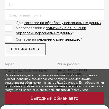
Даю
согласие на обработку персональных данных
в соответствии с
политикой в отношении
обработки персональных данных
*
Согласен на
рекламную коммуникацию
*
ПОДПИСАТЬСЯ
Адрес:
Режим работы:
Мурманск, Кольский пр-кт,
пн-сб: 09:00-19:30
д. 118
вс: 10:00-19:00
Используя сайт, вы соглашаетесь с
политикой обработки данных
и использованием cookies вашего браузера. Cookies можно
отключить в любой момент в настройках браузера. Для обеспечения
+7 (815) 265-28-12
info@am51.ru
оптимальной работы и улучшения пользовательского опыта на сайте
могут использоваться системы веб-аналитики (в том числе
СПЕЦПРЕДЛОЖЕНИЯ
Яндекс.Метрика). Продолжая использование сайта, Вы соглашаетесь
с применением указанных технологий и размещением cookie-
Выгодный обмен авто
файлов.
© 2026 Автомаркет
© 2026 ООО «ТЕНЕТ РУС»
ЗАПИСЬ НА ТЕСТ-ДРАЙВ