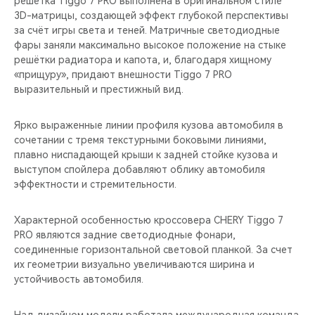
решётка Tiggo 7 PRO выполнена в оригинальном стиле
CHERY REMOTE
3D-матрицы, создающей эффект глубокой перспективы
за счёт игры света и теней. Матричные светодиодные
CHERY И СПОРТ
фары заняли максимально высокое положение на стыке
решётки радиатора и капота, и, благодаря хищному
НАШИ МЕРОПРИЯТИЯ
«прищуру», придают внешности Tiggo 7 PRO
выразительный и престижный вид.
ВИДЕООБЗОРЫ
Ярко выраженные линии профиля кузова автомобиля в
сочетании с тремя текстурными боковыми линиями,
CHERY ДЛЯ ДЕТЕЙ
плавно ниспадающей крыши к задней стойке кузова и
выступом спойлера добавляют облику автомобиля
эффектности и стремительности.
Характерной особенностью кроссовера CHERY Tiggo 7
PRO являются задние светодиодные фонари,
соединенные горизонтальной световой планкой. За счет
их геометрии визуально увеличиваются ширина и
устойчивость автомобиля.