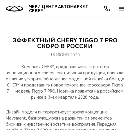
ЧЕРИ ЦЕНТР АВТОМАРКЕТ
СЕВЕР
ЭФФЕКТНЫЙ CHERY TIGGO 7 PRO
ОНЛАЙН СЕРВИСЫ
ПОКУПАТЕЛЯМ
ВЛАДЕЛЬЦАМ
О КОМПАНИИ
МИР CHERY
МОДЕЛИ
АКЦИИ
СКОРО В РОССИИ
18 ИЮНЯ 2020
ВЫБОР И ПОКУПКА
СЕРВИС
АКСЕССУАРЫ
ВЫГОДЫ И АКЦИИ
ВЫБОР И ПОКУПКА
О НАС
ВСЕ МОДЕЛИ
Компания CHERY, придерживаясь стратегии
КРЕДИТ И СТРАХОВАНИЕ
ЗАПЧАСТИ И АКСЕССУАРЫ
О БРЕНДЕ
КРЕДИТ
МЫ В СОЦСЕТЯХ
инновационного совершенствования продукции, приняла
КРОССОВЕРЫ
решение ускорить обновление модельной линейки бренда
CHERY и представить новое поколение кроссовера Tiggo
ПОДДЕРЖКА
CHERY В СОЦСЕТЯХ
7 — модель Tiggo 7 PRO. Новинка появится на российском
СЕДАНЫ
рынке в 3-ем квартале 2020 года.
CHERY CONNECT
ЛЮДИ CHERY
НОВИНКИ
Дизайн модели интерпретирует яркую концепцию
БЛАГОТВОРИТЕЛЬНОСТЬ
Movement, базирующуюся на развитии от элементов
бионики к чувственной эстетике восприятия. Передняя