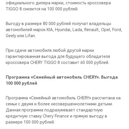
CHERY REMOTE
официального дилера марки, стоимость кроссовера
TIGGO 8 снизится на 100 000 рублей.
CHERY И СПОРТ
Выгоду в размере 80 000 рублей получат владельцы
автомобилей марок KIA, Hyundai, Lada, Renault, Opel, Ford,
НАШИ МЕРОПРИЯТИЯ
Geely или Lifan.
ВИДЕООБЗОРЫ
При сдаче автомобиля любой другой марки
гарантированная выгода для будущего обладателя
CHERY ДЛЯ ДЕТЕЙ
кроссовера CHERY TIGGO 8 составит 60 000 рублей.
Программа «Семейный автомобиль CHERY». Выгода
100 000 рублей
Программа «Семейный автомобиль CHERY» рассчитана на
семьи с двумя и более несовершеннолетними детьми.
Данная программа подразумевает стандартную
кредитную ставку Chery Finance и прямую выгоду в
размере 100 000 рублей.