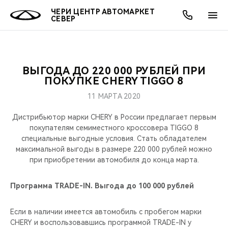
ЧЕРИ ЦЕНТР АВТОМАРКЕТ
СЕВЕР
ВЫГОДА ДО 220 000 РУБЛЕЙ ПРИ
ОНЛАЙН СЕРВИСЫ
ПОКУПАТЕЛЯМ
ВЛАДЕЛЬЦАМ
О КОМПАНИИ
МИР CHERY
МОДЕЛИ
АКЦИИ
ПОКУПКЕ CHERY TIGGO 8
11 МАРТА 2020
ВЫБОР И ПОКУПКА
СЕРВИС
АКСЕССУАРЫ
ВЫГОДЫ И АКЦИИ
ВЫБОР И ПОКУПКА
О НАС
ВСЕ МОДЕЛИ
Дистрибьютор марки CHERY в России предлагает первым
КРЕДИТ И СТРАХОВАНИЕ
ЗАПЧАСТИ И АКСЕССУАРЫ
О БРЕНДЕ
КРЕДИТ
МЫ В СОЦСЕТЯХ
покупателям семиместного кроссовера TIGGO 8
КРОССОВЕРЫ
специальные выгодные условия. Стать обладателем
максимальной выгоды в размере 220 000 рублей можно
ПОДДЕРЖКА
CHERY В СОЦСЕТЯХ
при приобретении автомобиля до конца марта.
СЕДАНЫ
CHERY CONNECT
ЛЮДИ CHERY
Программа TRADE-IN. Выгода до 100 000 рублей
НОВИНКИ
БЛАГОТВОРИТЕЛЬНОСТЬ
Если в наличии имеется автомобиль с пробегом марки
CHERY и воспользовавшись программой TRADE-IN у