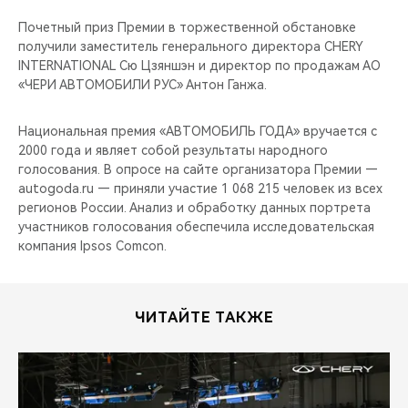
CHERY REMOTE
Почетный приз Премии в торжественной обстановке
получили заместитель генерального директора CHERY
CHERY И СПОРТ
INTERNATIONAL Сю Цзяншэн и директор по продажам АО
«ЧЕРИ АВТОМОБИЛИ РУС» Антон Ганжа.
НАШИ МЕРОПРИЯТИЯ
Национальная премия «АВТОМОБИЛЬ ГОДА» вручается с
ВИДЕООБЗОРЫ
2000 года и являет собой результаты народного
голосования. В опросе на сайте организатора Премии —
CHERY ДЛЯ ДЕТЕЙ
autogoda.ru — приняли участие 1 068 215 человек из всех
регионов России. Анализ и обработку данных портрета
участников голосования обеспечила исследовательская
компания Ipsos Comcon.
ЧИТАЙТЕ ТАКЖЕ