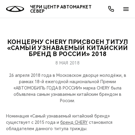
ЧЕРИ ЦЕНТР АВТОМАРКЕТ
СЕВЕР
КОНЦЕРНУ CHERY ПРИСВОЕН ТИТУЛ
ОНЛАЙН СЕРВИСЫ
ПОКУПАТЕЛЯМ
ВЛАДЕЛЬЦАМ
О КОМПАНИИ
МИР CHERY
МОДЕЛИ
АКЦИИ
«САМЫЙ УЗНАВАЕМЫЙ КИТАЙСКИЙ
БРЕНД В РОССИИ» 2018
ВЫБОР И ПОКУПКА
СЕРВИС
АКСЕССУАРЫ
ВЫГОДЫ И АКЦИИ
ВЫБОР И ПОКУПКА
О НАС
ВСЕ МОДЕЛИ
8 МАЯ 2018
КРЕДИТ И СТРАХОВАНИЕ
ЗАПЧАСТИ И АКСЕССУАРЫ
О БРЕНДЕ
КРЕДИТ
МЫ В СОЦСЕТЯХ
26 апреля 2018 года в Московском дворце молодёжи, в
КРОССОВЕРЫ
рамках 18-й ежегодной национальной Премии
«АВТОМОБИЛЬ ГОДА В РОССИИ» марка CHERY была
ПОДДЕРЖКА
CHERY В СОЦСЕТЯХ
объявлена самым узнаваемым китайским брендом в
СЕДАНЫ
России.
CHERY CONNECT
ЛЮДИ CHERY
НОВИНКИ
Номинация «Самый узнаваемый китайский бренд»
БЛАГОТВОРИТЕЛЬНОСТЬ
существует с 2015 года и
бренд CHERY
становился
обладателем данного титула трижды.