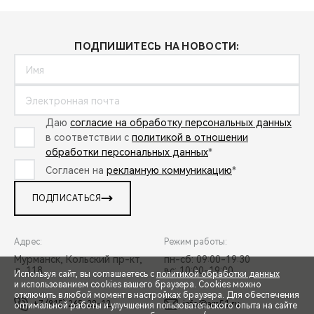
ПОДПИШИТЕСЬ НА НОВОСТИ:
Даю
согласие на обработку персональных данных
в соответствии с
политикой в отношении
обработки персональных данных
*
Согласен на
рекламную коммуникацию
*
ПОДПИСАТЬСЯ
Адрес:
Режим работы:
Мурманск, Кольский пр-кт,
пн-сб: 09:00-19:30
д. 118
вс: 10:00-19:00
Используя сайт, вы соглашаетесь с
политикой обработки данных
и использованием cookies вашего браузера. Cookies можно
отключить в любой момент в настройках браузера. Для обеспечения
+7 (815) 265-28-12
info@am51.ru
оптимальной работы и улучшения пользовательского опыта на сайте