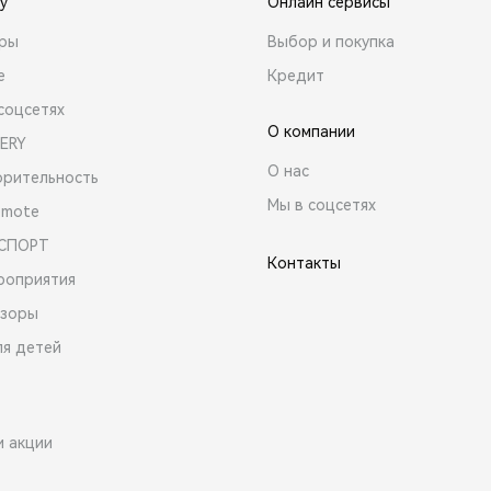
y
Онлайн сервисы
ары
Выбор и покупка
е
Кредит
соцсетях
О компании
ERY
О нас
орительность
Мы в соцсетях
emote
 СПОРТ
Контакты
роприятия
зоры
ля детей
и акции