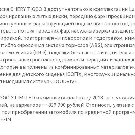
сия CHERY TIGGO 3 доступна только в комплектации Lux
хромированные литые диски, передние фары проекцион
тивотуманные фары с функцией подсветки поворотов, э
етового потока передних фар, наружные зеркала заднего 
лировкой, повторителями поворотов и подогревом, имм
нтиблокировочная система тормозов (ABS), электронная
озных усилий (EBD), подушки безопасности водителя и 
онтроль, электростеклоподъемники передних и задних д
которые выполнены из комбинированных материалов эко
ения для детского сиденья ISOFIX, многофункционально
тимедийная система CLOUDRIVE.
GO 3 LIMITED в комплектации Luxury 2018 г.в. c механи
лей, на вариаторе — 829 900 рублей. Стоимость указана с
 при приобретении автомобиля по кредитной програм
E-IN.