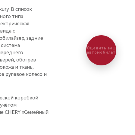
ury. В список
ного типа
лектрическая
вида с
обилайзер, задние
 система
Оценить ваш
переднего
автомобиль?
верей, обогрев
кожа и ткань,
е рулевое колесо и
ческой коробкой
 учётом
ме CHERY «Семейный