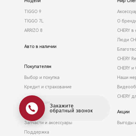
Модели
Мир Cher
TIGGO 9
Аксессу
TIGGO 7L
О бренд
ARRIZO 8
CHERY в 
Люди CH
Авто в наличии
Благотв
CHERY R
Покупателям
CHERY и
Выбор и покупка
Наши ме
Кредит и страхование
Видеооб
CHERY д
Владельцам
Оцените свой авто
в обмен на новый
Акции
Сервис
Запчасти и аксессуары
Выгоды 
Поддержка