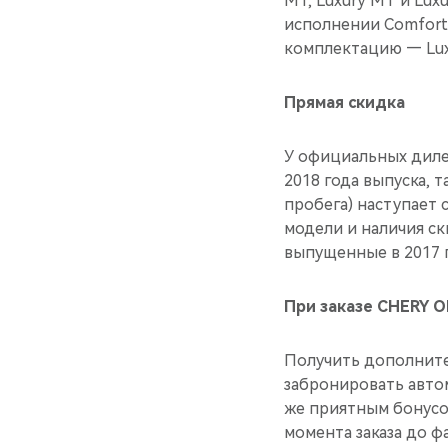
MT, Luxury MT и Lux
исполнении Comfort
комплектацию — Lux
Прямая скидка
У официальных дилер
2018 года выпуска, т
пробега) наступает 
модели и наличия ск
выпущенные в 2017 
При заказе CHERY 
Получить дополнител
забронировать авто
же приятным бонусо
момента заказа до 