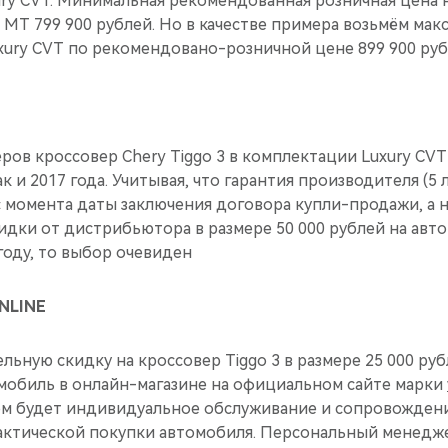
ury CVT. Минимальная рекомендованная розничная цена н
 MT 799 900 рублей. Но в качестве примера возьмём ма
ury CVT по рекомендовано-розничной цене 899 900 руб
ов кроссовер Chery Tiggo 3 в комплектации Luxury CVT 
ак и 2017 года. Учитывая, что гарантия производителя (5 
с момента даты заключения договора купли-продажи, а н
идки от дистрибьютора в размере 50 000 рублей на авт
году, то выбор очевиден
ONLINE
ьную скидку на кроссовер Tiggo 3 в размере 25 000 руб
мобиль в онлайн-магазине на официальном сайте марки
м будет индивидуальное обслуживание и сопровождени
фактической покупки автомобиля. Персональный менедже