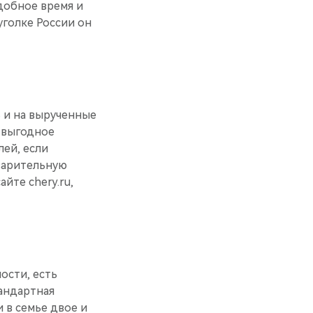
добное время и
уголке России он
 и на вырученные
ь выгодное
лей, если
варительную
йте chery.ru,
ости, есть
андартная
и в семье двое и