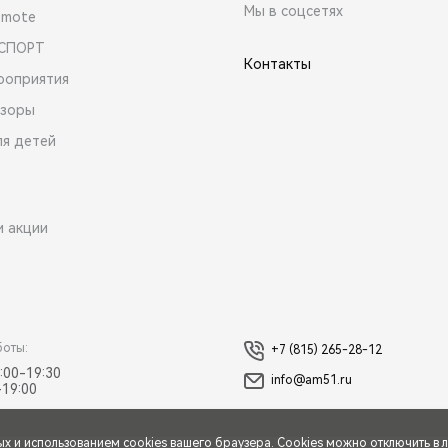
Мы в соцсетях
emote
 СПОРТ
Контакты
роприятия
зоры
ля детей
и акции
боты:
+7 (815) 265-28-12
:00-19:30
info@am51.ru
-19:00
ых
и использованием cookies вашего браузера. Cookies можно отключить в 