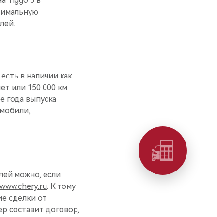
а Tiggo 3 в
ксимальную
лей.
есть в наличии как
лет или 150 000 км
е года выпуска
омобили,
лей можно, если
www.chery.ru
. К тому
е сделки от
р составит договор,