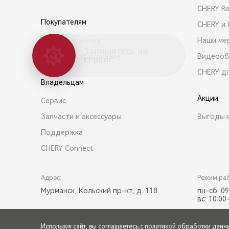
CHERY R
Покупателям
CHERY и
Выбор и покупка
Наши ме
Запишитесь на
Кредит и страхование
Видеооб
сервис
CHERY д
Владельцам
Акции
Сервис
Запчасти и аксессуары
Выгоды 
Поддержка
CHERY Connect
Адрес:
Режим ра
Мурманск, Кольский пр-кт, д. 118
пн-сб: 09
вс: 10:00
Используя сайт, вы соглашаетесь с
политикой обработки данн