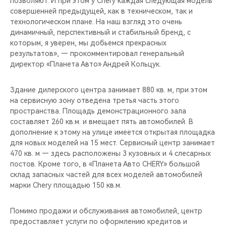
позволяют. И при этом у Chery каждая следующая модель
CHERY REMOTE
совершенней предыдущей, как в техническом, так и
технологическом плане. На наш взгляд это очень
CHERY И СПОРТ
динамичный, перспективный и стабильный бренд, с
которым, я уверен, мы добьемся прекрасных
НАШИ МЕРОПРИЯТИЯ
результатов», — прокомментировал генеральный
директор «Планета Авто» Андрей Кольцук.
ВИДЕООБЗОРЫ
Здание дилерского центра занимает 880 кв. м, при этом
на сервисную зону отведена третья часть этого
CHERY ДЛЯ ДЕТЕЙ
пространства. Площадь демонстрационного зала
составляет 260 кв.м. и вмещает пять автомобилей. В
дополнение к этому на улице имеется открытая площадка
для новых моделей на 15 мест. Сервисный центр занимает
470 кв. м — здесь расположены 3 кузовных и 4 слесарных
постов. Кроме того, в «Планета Авто CHERY» большой
склад запасных частей для всех моделей автомобилей
марки Chery площадью 150 кв.м.
Помимо продажи и обслуживания автомобилей, центр
предоставляет услуги по оформлению кредитов и