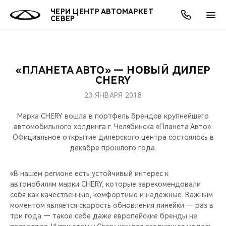
ЧЕРИ ЦЕНТР АВТОМАРКЕТ
СЕВЕР
«ПЛАНЕТА АВТО» — НОВЫЙ ДИЛЕР
ОНЛАЙН СЕРВИСЫ
ПОКУПАТЕЛЯМ
ВЛАДЕЛЬЦАМ
О КОМПАНИИ
МИР CHERY
МОДЕЛИ
АКЦИИ
CHERY
23 ЯНВАРЯ 2018
ВЫБОР И ПОКУПКА
СЕРВИС
АКСЕССУАРЫ
ВЫГОДЫ И АКЦИИ
ВЫБОР И ПОКУПКА
О НАС
ВСЕ МОДЕЛИ
Марка CHERY вошла в портфель брендов крупнейшего
КРЕДИТ И СТРАХОВАНИЕ
ЗАПЧАСТИ И АКСЕССУАРЫ
О БРЕНДЕ
КРЕДИТ
МЫ В СОЦСЕТЯХ
автомобильного холдинга г. Челябинска «Планета Авто».
КРОССОВЕРЫ
Официальное открытие дилерского центра состоялось в
декабре прошлого года.
ПОДДЕРЖКА
CHERY В СОЦСЕТЯХ
СЕДАНЫ
«В нашем регионе есть устойчивый интерес к
CHERY CONNECT
ЛЮДИ CHERY
автомобилям марки CHERY, которые зарекомендовали
НОВИНКИ
себя как качественные, комфортные и надёжные. Важным
БЛАГОТВОРИТЕЛЬНОСТЬ
моментом является скорость обновления линейки — раз в
три года — такое себе даже европейcкие бренды не