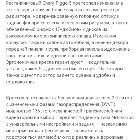
Рестайлинговый Chery Tiggo 5 претерпел изменения в
экстерьере, получив более выразительную решётку
радиатора, модернизированную головную оптику и
задние фонари со слегка измененным рисунком, а также
обновленный рисунок 17-дюймовых дисков из
высокопрочного алюминиевого сплава. Изменения
коснулись также и салона автомобиля, а именно декора
передней панели и руля, приборная панель выдержана в
спортивном стиле и единой цветовой гамме.
Эргономичные кресла гарантируют – водитель не
устанет, каким бы долгим ни был его путь. Пассажиры
также оценят простор заднего дивана и удобный
подлокотник.
Кроссовер оснащается бензиновым двигателем 2.0 литра
с изменяемыми фазами газораспределения (DVVT),
мощностью 136 л.с. с механической трансмиссией или
вариатором на выбор. Передняя подвеска типа McPherson
с универсальными настройками и задняя — независимая
многорычажная обеспечивают возможность
подстроиться автомобилю под различные дорожные