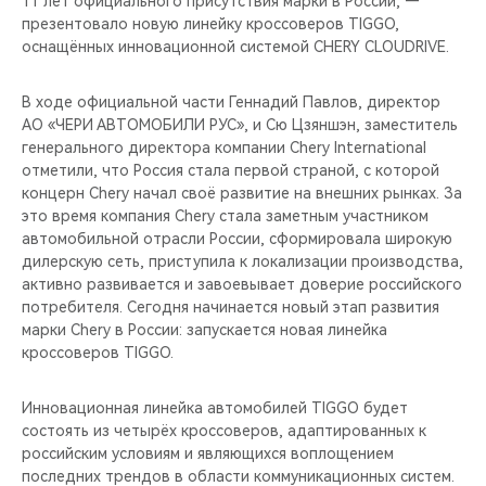
11 лет официального присутствия марки в России, —
CHERY REMOTE
презентовало новую линейку кроссоверов TIGGO,
оснащённых инновационной системой CHERY CLOUDRIVE.
CHERY И СПОРТ
В ходе официальной части Геннадий Павлов, директор
НАШИ МЕРОПРИЯТИЯ
АО «ЧЕРИ АВТОМОБИЛИ РУС», и Сю Цзяншэн, заместитель
генерального директора компании Chery International
ВИДЕООБЗОРЫ
отметили, что Россия стала первой страной, с которой
концерн Chery начал своё развитие на внешних рынках. За
это время компания Chery стала заметным участником
CHERY ДЛЯ ДЕТЕЙ
автомобильной отрасли России, сформировала широкую
дилерскую сеть, приступила к локализации производства,
активно развивается и завоевывает доверие российского
потребителя. Сегодня начинается новый этап развития
марки Chery в России: запускается новая линейка
кроссоверов TIGGO.
Инновационная линейка автомобилей TIGGO будет
состоять из четырёх кроссоверов, адаптированных к
российским условиям и являющихся воплощением
последних трендов в области коммуникационных систем.