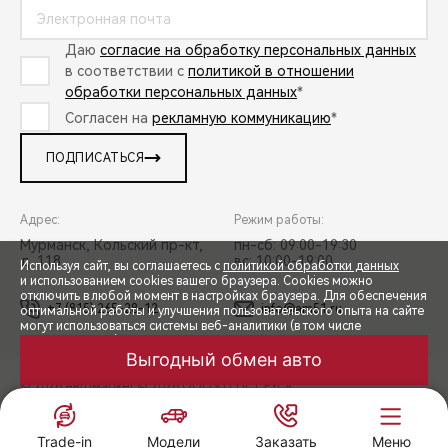
Даю
согласие на обработку персональных данных
в соответствии с
политикой в отношении
обработки персональных данных
*
Согласен на
рекламную коммуникацию
*
ПОДПИСАТЬСЯ
Адрес:
Режим работы:
Мурманск, Кольский пр-кт,
пн-сб: 09:00-19:30
д. 118
вс: 10:00-19:00
Используя сайт, вы соглашаетесь с
политикой обработки данных
и использованием cookies вашего браузера. Cookies можно
отключить в любой момент в настройках браузера. Для обеспечения
+7 (815) 265-28-12
info@am51.ru
оптимальной работы и улучшения пользовательского опыта на сайте
могут использоваться системы веб-аналитики (в том числе
СПЕЦПРЕДЛОЖЕНИЯ
Яндекс.Метрика). Продолжая использование сайта, Вы соглашаетесь
с применением указанных технологий и размещением cookie-
Выгодный обмен авто
файлов.
© 2026 Автомаркет
© 2026 ООО «ТЕНЕТ РУС»
ЗАПИСЬ НА ТЕСТ-ДРАЙВ
ПРАВОВАЯ ИНФОРМАЦИЯ
КОНТАКТЫ
КЛИЕНТСКАЯ ПОДДЕРЖКА
ПРИНЯТЬ
Сделано в ПЕРКС
РАСЧЕТ КРЕДИТА
Trade-in
Модели
Заказать
Меню