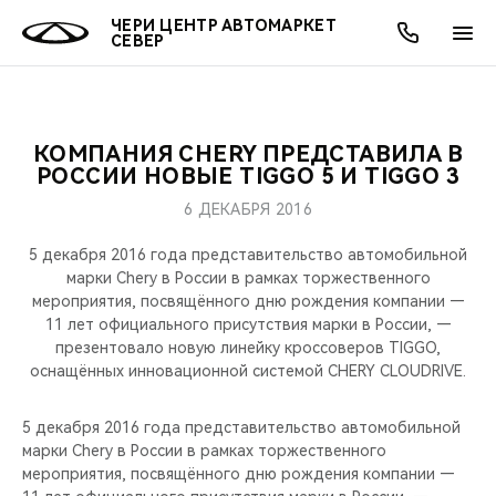
ЧЕРИ ЦЕНТР АВТОМАРКЕТ
СЕВЕР
КОМПАНИЯ CHERY ПРЕДСТАВИЛА В
ОНЛАЙН СЕРВИСЫ
ПОКУПАТЕЛЯМ
ВЛАДЕЛЬЦАМ
О КОМПАНИИ
МИР CHERY
МОДЕЛИ
АКЦИИ
РОССИИ НОВЫЕ TIGGO 5 И TIGGO 3
6 ДЕКАБРЯ 2016
ВЫБОР И ПОКУПКА
СЕРВИС
АКСЕССУАРЫ
ВЫГОДЫ И АКЦИИ
ВЫБОР И ПОКУПКА
О НАС
ВСЕ МОДЕЛИ
5 декабря 2016 года представительство автомобильной
КРЕДИТ И СТРАХОВАНИЕ
ЗАПЧАСТИ И АКСЕССУАРЫ
О БРЕНДЕ
КРЕДИТ
МЫ В СОЦСЕТЯХ
марки Chery в России в рамках торжественного
КРОССОВЕРЫ
мероприятия, посвящённого дню рождения компании —
11 лет официального присутствия марки в России, —
ПОДДЕРЖКА
CHERY В СОЦСЕТЯХ
презентовало новую линейку кроссоверов TIGGO,
СЕДАНЫ
оснащённых инновационной системой CHERY CLOUDRIVE.
CHERY CONNECT
ЛЮДИ CHERY
НОВИНКИ
5 декабря 2016 года представительство автомобильной
БЛАГОТВОРИТЕЛЬНОСТЬ
марки Chery в России в рамках торжественного
мероприятия, посвящённого дню рождения компании —