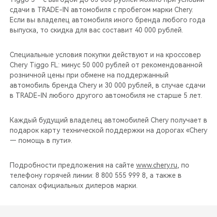
CHERY REMOTE
сдачи в TRADE-IN автомобиля с пробегом марки Chery.
Если вы владелец автомобиля иного бренда любого года
CHERY И СПОРТ
выпуска, то скидка для вас составит 40 000 рублей.
НАШИ МЕРОПРИЯТИЯ
Специальные условия покупки действуют и на кроссовер
Chery Tiggo FL: минус 50 000 рублей от рекомендованной
розничной цены при обмене на поддержанный
ВИДЕООБЗОРЫ
автомобиль бренда Chery и 30 000 рублей, в случае сдачи
в TRADE-IN любого другого автомобиля не старше 5 лет.
CHERY ДЛЯ ДЕТЕЙ
Каждый будущий владелец автомобилей Chery получает в
подарок карту технической поддержки на дорогах «Chery
— помощь в пути».
Подробности предложения на сайте
www.chery.ru
, по
телефону горячей линии: 8 800 555 999 8, а также в
салонах официальных дилеров марки.