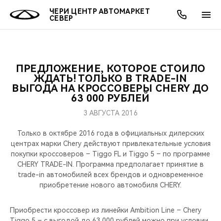
ЧЕРИ ЦЕНТР АВТОМАРКЕТ
СЕВЕР
ПРЕДЛОЖЕНИЕ, КОТОРОЕ СТОИЛО
ОНЛАЙН СЕРВИСЫ
ПОКУПАТЕЛЯМ
ВЛАДЕЛЬЦАМ
О КОМПАНИИ
МИР CHERY
МОДЕЛИ
АКЦИИ
ЖДАТЬ! ТОЛЬКО В TRADE-IN
ВЫГОДА НА КРОССОВЕРЫ CHERY ДО
63 000 РУБЛЕЙ
ВЫБОР И ПОКУПКА
СЕРВИС
АКСЕССУАРЫ
ВЫГОДЫ И АКЦИИ
ВЫБОР И ПОКУПКА
О НАС
ВСЕ МОДЕЛИ
3 АВГУСТА 2016
КРЕДИТ И СТРАХОВАНИЕ
ЗАПЧАСТИ И АКСЕССУАРЫ
О БРЕНДЕ
КРЕДИТ
МЫ В СОЦСЕТЯХ
КРОССОВЕРЫ
Только в октябре 2016 года в официальных дилерских
центрах марки Chery действуют привлекательные условия
ПОДДЕРЖКА
CHERY В СОЦСЕТЯХ
покупки кроссоверов – Tiggo FL и Tiggo 5 – по программе
СЕДАНЫ
CHERY TRADE-IN. Программа предполагает принятие в
CHERY CONNECT
ЛЮДИ CHERY
trade-in автомобилей всех брендов и одновременное
приобретение нового автомобиля CHERY.
НОВИНКИ
БЛАГОТВОРИТЕЛЬНОСТЬ
Приобрести кроссовер из линейки Ambition Line – Chery
Tiggo 5 – c выгодой до 63 000 рублей можно при условии