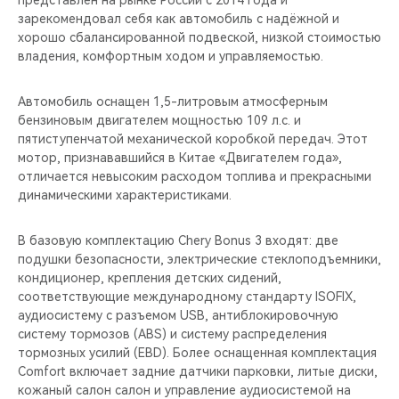
представлен на рынке России с 2014 года и
CHERY REMOTE
зарекомендовал себя как автомобиль с надёжной и
хорошо сбалансированной подвеской, низкой стоимостью
CHERY И СПОРТ
владения, комфортным ходом и управляемостью.
НАШИ МЕРОПРИЯТИЯ
Автомобиль оснащен 1,5-литровым атмосферным
бензиновым двигателем мощностью 109 л.с. и
ВИДЕООБЗОРЫ
пятиступенчатой механической коробкой передач. Этот
мотор, признававшийся в Китае «Двигателем года»,
отличается невысоким расходом топлива и прекрасными
CHERY ДЛЯ ДЕТЕЙ
динамическими характеристиками.
В базовую комплектацию Chery Bonus 3 входят: две
подушки безопасности, электрические стеклоподъемники,
кондиционер, крепления детских сидений,
соответствующие международному стандарту ISOFIX,
аудиосистему с разъемом USB, антиблокировочную
систему тормозов (ABS) и систему распределения
тормозных усилий (EBD). Более оснащенная комплектация
Comfort включает задние датчики парковки, литые диски,
кожаный салон салон и управление аудиосистемой на