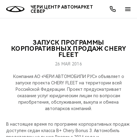
ЧЕРИ ЦЕНТР АВТОМАРКЕТ
СЕВЕР
ЗАПУСК ПРОГРАММЫ
ОНЛАЙН СЕРВИСЫ
ПОКУПАТЕЛЯМ
ВЛАДЕЛЬЦАМ
О КОМПАНИИ
МИР CHERY
МОДЕЛИ
АКЦИИ
КОРПОРАТИВНЫХ ПРОДАЖ CHERY
FLEET
ВЫБОР И ПОКУПКА
СЕРВИС
АКСЕССУАРЫ
ВЫГОДЫ И АКЦИИ
ВЫБОР И ПОКУПКА
О НАС
ВСЕ МОДЕЛИ
26 МАЯ 2016
КРЕДИТ И СТРАХОВАНИЕ
ЗАПЧАСТИ И АКСЕССУАРЫ
О БРЕНДЕ
КРЕДИТ
МЫ В СОЦСЕТЯХ
Компания АО «ЧЕРИ АВТОМОБИЛИ РУС» объявляет о
КРОССОВЕРЫ
запуске проекта CHERY FLEET на территории всей
Российской Федерации. Проект предусматривает
ПОДДЕРЖКА
CHERY В СОЦСЕТЯХ
оказание услуг юридическим лицам по вопросам
СЕДАНЫ
приобретения, обслуживания, выкупа и обмена
CHERY CONNECT
ЛЮДИ CHERY
автопарков компаний.
НОВИНКИ
БЛАГОТВОРИТЕЛЬНОСТЬ
В настоящее время по программе корпоративных продаж
доступен седан класса B+ Chery Bonus 3. Автомобиль