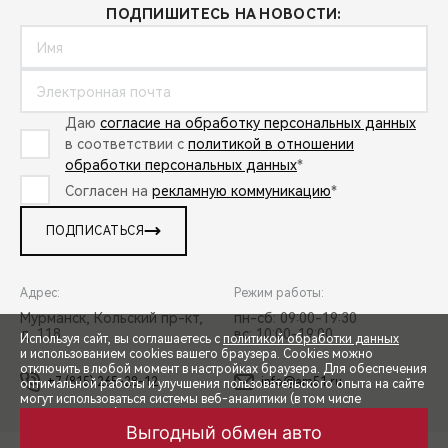
ПОДПИШИТЕСЬ НА НОВОСТИ:
Даю
согласие на обработку персональных данных
в соответствии с
политикой в отношении
обработки персональных данных
*
Согласен на
рекламную коммуникацию
*
ПОДПИСАТЬСЯ
Адрес:
Режим работы:
Мурманск, Кольский пр-кт,
пн-сб: 09:00-19:30
д. 118
вс: 10:00-19:00
Используя сайт, вы соглашаетесь с
политикой обработки данных
и использованием cookies вашего браузера. Cookies можно
отключить в любой момент в настройках браузера. Для обеспечения
+7 (815) 265-28-12
info@am51.ru
оптимальной работы и улучшения пользовательского опыта на сайте
могут использоваться системы веб-аналитики (в том числе
СПЕЦПРЕДЛОЖЕНИЯ
Яндекс.Метрика). Продолжая использование сайта, Вы соглашаетесь
с применением указанных технологий и размещением cookie-
Выгодный обмен авто
файлов.