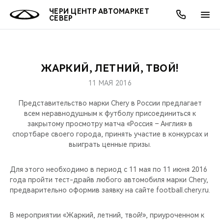
ЧЕРИ ЦЕНТР АВТОМАРКЕТ
СЕВЕР
ЖАРКИЙ, ЛЕТНИЙ, ТВОЙ!
ОНЛАЙН СЕРВИСЫ
ПОКУПАТЕЛЯМ
ВЛАДЕЛЬЦАМ
О КОМПАНИИ
МИР CHERY
МОДЕЛИ
АКЦИИ
11 МАЯ 2016
ВЫБОР И ПОКУПКА
СЕРВИС
АКСЕССУАРЫ
ВЫГОДЫ И АКЦИИ
ВЫБОР И ПОКУПКА
О НАС
ВСЕ МОДЕЛИ
Представительство марки Chery в России предлагает
всем неравнодушным к футболу присоединиться к
КРЕДИТ И СТРАХОВАНИЕ
ЗАПЧАСТИ И АКСЕССУАРЫ
О БРЕНДЕ
КРЕДИТ
МЫ В СОЦСЕТЯХ
закрытому просмотру матча «Россия – Англия» в
КРОССОВЕРЫ
спортбаре своего города, принять участие в конкурсах и
выиграть ценные призы.
ПОДДЕРЖКА
CHERY В СОЦСЕТЯХ
СЕДАНЫ
Для этого необходимо в период с 11 мая по 11 июня 2016
CHERY CONNECT
ЛЮДИ CHERY
года пройти тест-драйв любого автомобиля марки Chery,
НОВИНКИ
предварительно оформив заявку на сайте football.chery.ru.
БЛАГОТВОРИТЕЛЬНОСТЬ
В мероприятии «Жаркий, летний, твой!», приуроченном к