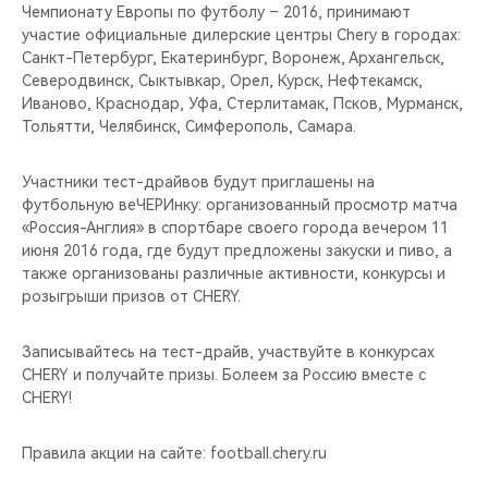
CHERY REMOTE
Чемпионату Европы по футболу – 2016, принимают
участие официальные дилерские центры Chery в городах:
Санкт-Петербург, Екатеринбург, Воронеж, Архангельск,
CHERY И СПОРТ
Северодвинск, Сыктывкар, Орел, Курск, Нефтекамск,
Иваново, Краснодар, Уфа, Стерлитамак, Псков, Мурманск,
НАШИ МЕРОПРИЯТИЯ
Тольятти, Челябинск, Симферополь, Самара.
ВИДЕООБЗОРЫ
Участники тест-драйвов будут приглашены на
футбольную веЧЕРИнку: организованный просмотр матча
CHERY ДЛЯ ДЕТЕЙ
«Россия-Англия» в спортбаре своего города вечером 11
июня 2016 года, где будут предложены закуски и пиво, а
также организованы различные активности, конкурсы и
розыгрыши призов от CHERY.
Записывайтесь на тест-драйв, участвуйте в конкурсах
СHERY и получайте призы. Болеем за Россию вместе с
CHERY!
Правила акции на сайте: football.chery.ru