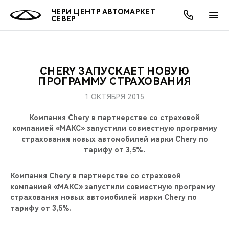
ЧЕРИ ЦЕНТР АВТОМАРКЕТ
СЕВЕР
CHERY ЗАПУСКАЕТ НОВУЮ
ОНЛАЙН СЕРВИСЫ
ПОКУПАТЕЛЯМ
ВЛАДЕЛЬЦАМ
О КОМПАНИИ
МИР CHERY
МОДЕЛИ
АКЦИИ
ПРОГРАММУ СТРАХОВАНИЯ
1 ОКТЯБРЯ 2015
ВЫБОР И ПОКУПКА
СЕРВИС
АКСЕССУАРЫ
ВЫГОДЫ И АКЦИИ
ВЫБОР И ПОКУПКА
О НАС
ВСЕ МОДЕЛИ
Компания Chery в партнерстве со страховой
КРЕДИТ И СТРАХОВАНИЕ
ЗАПЧАСТИ И АКСЕССУАРЫ
О БРЕНДЕ
КРЕДИТ
МЫ В СОЦСЕТЯХ
компанией «МАКС» запустили совместную программу
КРОССОВЕРЫ
страхования новых автомобилей марки Сhery по
тарифу от 3,5%.
ПОДДЕРЖКА
CHERY В СОЦСЕТЯХ
СЕДАНЫ
Компания Chery в партнерстве со страховой
CHERY CONNECT
ЛЮДИ CHERY
компанией «МАКС» запустили совместную программу
НОВИНКИ
страхования новых автомобилей марки Сhery по
БЛАГОТВОРИТЕЛЬНОСТЬ
тарифу от 3,5%.