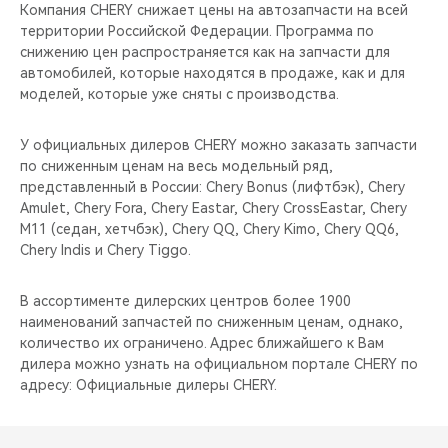
CHERY REMOTE
Компания CHERY снижает цены на автозапчасти на всей
территории Российской Федерации. Программа по
снижению цен распространяется как на запчасти для
CHERY И СПОРТ
автомобилей, которые находятся в продаже, как и для
моделей, которые уже сняты с производства.
НАШИ МЕРОПРИЯТИЯ
У официальных дилеров CHERY можно заказать запчасти
ВИДЕООБЗОРЫ
по сниженным ценам на весь модельный ряд,
представленный в России: Chery Bonus (лифтбэк), Chery
CHERY ДЛЯ ДЕТЕЙ
Amulet, Chery Fora, Chery Eastar, Chery CrossEastar, Chery
M11 (седан, хетчбэк), Chery QQ, Chery Kimo, Chery QQ6,
Chery Indis и Chery Tiggo.
В ассортименте дилерских центров более 1900
наименований запчастей по сниженным ценам, однако,
количество их ограничено. Адрес ближайшего к Вам
дилера можно узнать на официальном портале CHERY по
адресу: Официальные дилеры CHERY.