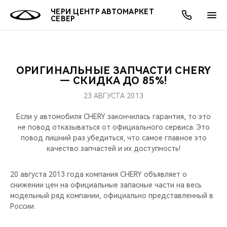
ЧЕРИ ЦЕНТР АВТОМАРКЕТ
СЕВЕР
ОРИГИНАЛЬНЫЕ ЗАПЧАСТИ CHERY
ОНЛАЙН СЕРВИСЫ
ПОКУПАТЕЛЯМ
ВЛАДЕЛЬЦАМ
О КОМПАНИИ
МИР CHERY
МОДЕЛИ
АКЦИИ
— СКИДКА ДО 85%!
23 АВГУСТА 2013
ВЫБОР И ПОКУПКА
СЕРВИС
АКСЕССУАРЫ
ВЫГОДЫ И АКЦИИ
ВЫБОР И ПОКУПКА
О НАС
ВСЕ МОДЕЛИ
Если у автомобиля CHERY закончилась гарантия, то это
КРЕДИТ И СТРАХОВАНИЕ
ЗАПЧАСТИ И АКСЕССУАРЫ
О БРЕНДЕ
КРЕДИТ
МЫ В СОЦСЕТЯХ
не повод отказываться от официального сервиса. Это
КРОССОВЕРЫ
повод лишний раз убедиться, что самое главное это
качество запчастей и их доступность!
ПОДДЕРЖКА
CHERY В СОЦСЕТЯХ
СЕДАНЫ
20 августа 2013 года компания CHERY объявляет о
CHERY CONNECT
ЛЮДИ CHERY
снижении цен на официальные запасные части на весь
НОВИНКИ
модельный ряд компании, официально представленный в
БЛАГОТВОРИТЕЛЬНОСТЬ
России.