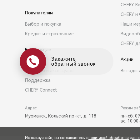
CHERY R
Покупателям
CHERY и
Выбор и покупка
Наши ме
Кредит и страхование
Видеооб
CHERY д
Владельцам
Оцените свой авто
Акции
Сервис
в обмен на новый
Запчасти и аксессуары
Выгоды 
Поддержка
CHERY Connect
Адрес:
Режим ра
Мурманск, Кольский пр-кт, д. 118
пн-сб: 09
вс: 10:00
Используя сайт, вы соглашаетесь с
политикой обработки данн