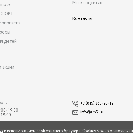
Мы в соцсетях
emote
 СПОРТ
Контакты
роприятия
зоры
ля детей
и акции
боты:
+7 (815) 265-28-12
:00-19:30
info@am51.ru
-19:00
ых
и использованием cookies вашего браузера. Cookies можно отключить в 