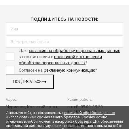
ПОДПИШИТЕСЬ НА НОВОСТИ:
Даю
согласие на обработку персональных данных
в соответствии с
политикой в отношении
обработки персональных данных
*
Согласен на
рекламную коммуникацию
*
ПОДПИСАТЬСЯ
Адрес:
Режим работы:
Мурманск, Кольский пр-кт,
пн-сб: 09:00-19:30
д. 118
вс: 10:00-19:00
Используя сайт, вы соглашаетесь с
политикой обработки данных
и использованием cookies вашего браузера. Cookies можно
отключить в любой момент в настройках браузера. Для обеспечения
+7 (815) 265-28-12
info@am51.ru
оптимальной работы и улучшения пользовательского опыта на сайте