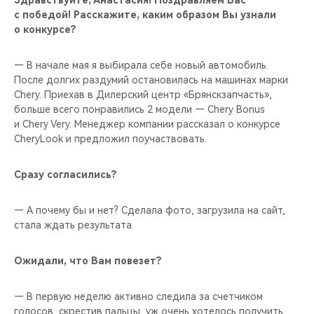
Здравствуйте, Анастасия! Поздравляем Вас
CHERY REMOTE
с победой! Расскажите, каким образом Вы узнали
о конкурсе?
CHERY И СПОРТ
— В начале мая я выбирала себе новый автомобиль.
НАШИ МЕРОПРИЯТИЯ
После долгих раздумий остановилась на машинах марки
Chery. Приехав в Дилерский центр «Брянскзапчасть»,
ВИДЕООБЗОРЫ
больше всего понравились 2 модели — Chery Bonus
и Chery Very. Менеджер компании рассказал о конкурсе
CheryLook и предложил поучаствовать.
CHERY ДЛЯ ДЕТЕЙ
Сразу согласились?
— А почему бы и нет? Сделала фото, загрузила на сайт,
стала ждать результата.
Ожидали, что Вам повезет?
— В первую неделю активно следила за счетчиком
голосов, скрестив пальцы, уж очень хотелось получить