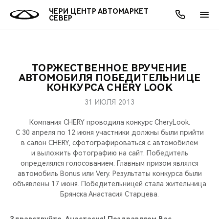
ЧЕРИ ЦЕНТР АВТОМАРКЕТ
СЕВЕР
ТОРЖЕСТВЕННОЕ ВРУЧЕНИЕ
ОНЛАЙН СЕРВИСЫ
ПОКУПАТЕЛЯМ
ВЛАДЕЛЬЦАМ
О КОМПАНИИ
МИР CHERY
МОДЕЛИ
АКЦИИ
АВТОМОБИЛЯ ПОБЕДИТЕЛЬНИЦЕ
КОНКУРСА CHERY LOOK
ВЫБОР И ПОКУПКА
СЕРВИС
АКСЕССУАРЫ
ВЫГОДЫ И АКЦИИ
ВЫБОР И ПОКУПКА
О НАС
ВСЕ МОДЕЛИ
31 ИЮЛЯ 2013
КРЕДИТ И СТРАХОВАНИЕ
ЗАПЧАСТИ И АКСЕССУАРЫ
О БРЕНДЕ
КРЕДИТ
МЫ В СОЦСЕТЯХ
Компания CHERY проводила конкурс CheryLook.
КРОССОВЕРЫ
С 30 апреля по 12 июня участники должны были прийти
в салон CHERY, сфотографироваться с автомобилем
ПОДДЕРЖКА
CHERY В СОЦСЕТЯХ
и выложить фотографию на сайт. Победитель
СЕДАНЫ
определялся голосованием. Главным призом являлся
CHERY CONNECT
ЛЮДИ CHERY
автомобиль Bonus или Very. Результаты конкурса были
объявлены 17 июня. Победительницей стала жительница
НОВИНКИ
Брянска Анастасия Старцева.
БЛАГОТВОРИТЕЛЬНОСТЬ