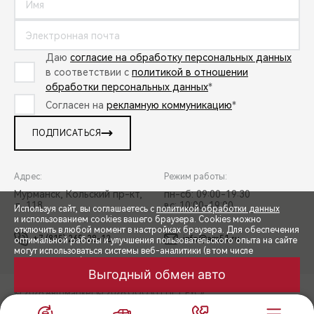
Даю
согласие на обработку персональных данных
в соответствии с
политикой в отношении
обработки персональных данных
*
Согласен на
рекламную коммуникацию
*
ПОДПИСАТЬСЯ
Адрес:
Режим работы:
Мурманск, Кольский пр-кт,
пн-сб: 09:00-19:30
д. 118
вс: 10:00-19:00
Используя сайт, вы соглашаетесь с
политикой обработки данных
и использованием cookies вашего браузера. Cookies можно
отключить в любой момент в настройках браузера. Для обеспечения
+7 (815) 265-28-12
info@am51.ru
оптимальной работы и улучшения пользовательского опыта на сайте
могут использоваться системы веб-аналитики (в том числе
СПЕЦПРЕДЛОЖЕНИЯ
Яндекс.Метрика). Продолжая использование сайта, Вы соглашаетесь
с применением указанных технологий и размещением cookie-
Выгодный обмен авто
файлов.
© 2026 Автомаркет
© 2026 ООО «ТЕНЕТ РУС»
ЗАПИСЬ НА ТЕСТ-ДРАЙВ
ПРАВОВАЯ ИНФОРМАЦИЯ
КОНТАКТЫ
КЛИЕНТСКАЯ ПОДДЕРЖКА