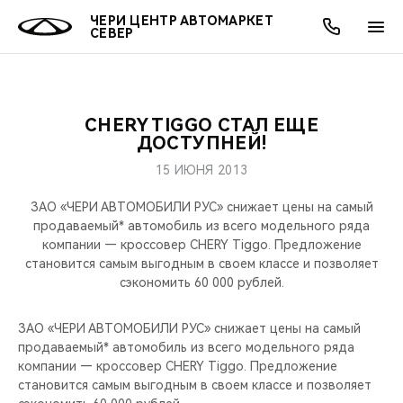
ЧЕРИ ЦЕНТР АВТОМАРКЕТ
СЕВЕР
CHERY TIGGO СТАЛ ЕЩЕ
ОНЛАЙН СЕРВИСЫ
ПОКУПАТЕЛЯМ
ВЛАДЕЛЬЦАМ
О КОМПАНИИ
МИР CHERY
МОДЕЛИ
АКЦИИ
ДОСТУПНЕЙ!
15 ИЮНЯ 2013
ВЫБОР И ПОКУПКА
СЕРВИС
АКСЕССУАРЫ
ВЫГОДЫ И АКЦИИ
ВЫБОР И ПОКУПКА
О НАС
ВСЕ МОДЕЛИ
ЗАО «ЧЕРИ АВТОМОБИЛИ РУС» снижает цены на самый
КРЕДИТ И СТРАХОВАНИЕ
ЗАПЧАСТИ И АКСЕССУАРЫ
О БРЕНДЕ
КРЕДИТ
МЫ В СОЦСЕТЯХ
продаваемый* автомобиль из всего модельного ряда
КРОССОВЕРЫ
компании — кроссовер CHERY Tiggo. Предложение
становится самым выгодным в своем классе и позволяет
ПОДДЕРЖКА
CHERY В СОЦСЕТЯХ
сэкономить 60 000 рублей.
СЕДАНЫ
CHERY CONNECT
ЛЮДИ CHERY
ЗАО «ЧЕРИ АВТОМОБИЛИ РУС» снижает цены на самый
НОВИНКИ
продаваемый* автомобиль из всего модельного ряда
БЛАГОТВОРИТЕЛЬНОСТЬ
компании — кроссовер CHERY Tiggo. Предложение
становится самым выгодным в своем классе и позволяет