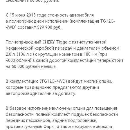
сэкономить 60 000 рублей.
CHERY REMOTE
С 15 июня 2013 года стоимость автомобиля
CHERY И СПОРТ
в полноприводном исполнении (комплектация TG12C-
4WD) составит 599 900 руб.
НАШИ МЕРОПРИЯТИЯ
Полноприводный CHERY Tiggo c пятиступенчатой
ВИДЕООБЗОРЫ
механической коробкой передач и двигателем объемом
2.0 л. (136 л.с.) с крутящим моментом в 180 Нм (при
CHERY ДЛЯ ДЕТЕЙ
4000 об/мин) в самой дорогой комплектации теперь стоит
на 60 000 рублей меньше.
В комплектацию (TG12C-4WD) войдут многие опции,
которые традиционно предлагаются другими
автопроизводителями за доплату.
В базовое исполнение включены опции для повышения
безопасности: полный комплект подушек безопасности
передних пассажиров, задние подголовники,
противотуманные фары, а так же наружные зеркала