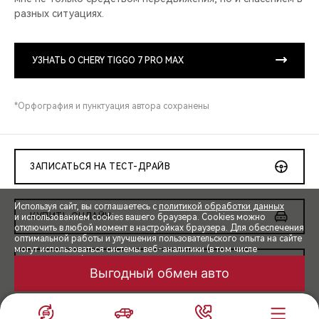
разных ситуациях.
УЗНАТЬ О CHERY TIGGO 7 PRO MAX
*Орфография и пунктуация автора сохранены
ЗАПИСАТЬСЯ НА ТЕСТ-ДРАЙВ
Используя сайт, вы соглашаетесь с
политикой обработки данных
КУПИТЬ ОНЛАЙН
и использованием cookies вашего браузера. Cookies можно
отключить в любой момент в настройках браузера. Для обеспечения
оптимальной работы и улучшения пользовательского опыта на сайте
могут использоваться системы веб-аналитики (в том числе
Яндекс.Метрика). Продолжая использование сайта, Вы соглашаетесь
ОДОБРЕНИЕ КРЕДИТА ОНЛАЙН
с применением указанных технологий и размещением cookie-
Выгодный обмен авто
файлов.
КОРПОРАТИВНЫЕ ПРОДАЖИ
ПРИНЯТЬ