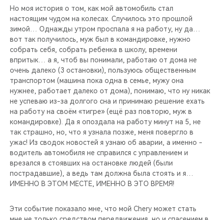
Но моя история о том, как мой автомобиль стал
настоящим чудом на колесах. Случилось это прошлой
зимой… Однажды утром проспала я на работу, ну да…
вот так получилось, муж был в командировке, нужно
собрать себя, собрать ребенка в школу, времени
впритык… а я, чтоб вы понимали, работаю от дома не
очень далеко (3 остановки), пользуюсь общественным
транспортом (машина пока одна в семье, мужу она
нужнее, работает далеко от дома), понимаю, что ну никак
не успеваю из-за долгого сна и принимаю решение ехать
на работу на своём «тигре» (ещё раз повторю, муж в
командировке). Да я опоздала на работу минут на 5, не
так страшно, но, что я узнала позже, меня повергло в
ужас! Из сводок новостей я узнаю об аварии, а именно -
водитель автомобиля не справился с управлением и
врезался в стоявших на остановке людей (были
пострадавшие), а ведь там должна была стоять и я…
ИМЕННО В ЭТОМ МЕСТЕ, ИМЕННО В ЭТО ВРЕМЯ!
Эти событие показало мне, что мой Chery может стать
мне не только средством передвижения, но и спасением в